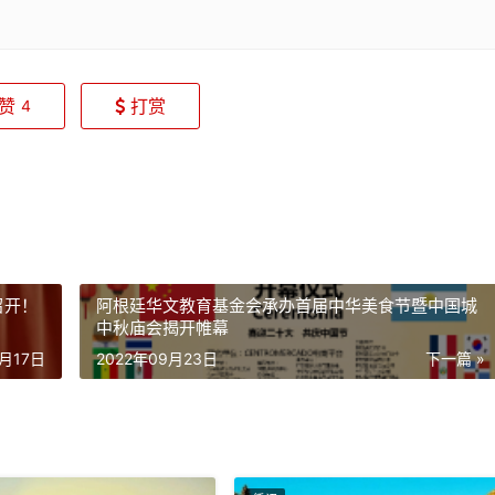
赞
打赏
4
召开！
阿根廷华文教育基金会承办首届中华美食节暨中国城
中秋庙会揭开帷幕
9月17日
2022年09月23日
下一篇 »