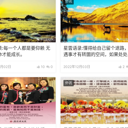
侨讯
录:每一个人都是要仰赖 无
星雲语录:懂得给自己留个退路
命才能成长。
遇事才有转圜的空间，如果处处
自己限定，则走不出自设的死胡
同。
5月02日
10
0
2022年12月03日
2
侨讯