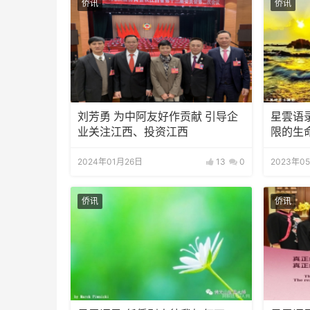
侨讯
侨讯
刘芳勇 为中阿友好作贡献 引导企
星雲语
业关注江西、投资江西
限的生
2024年01月26日
13
0
2023年0
侨讯
侨讯