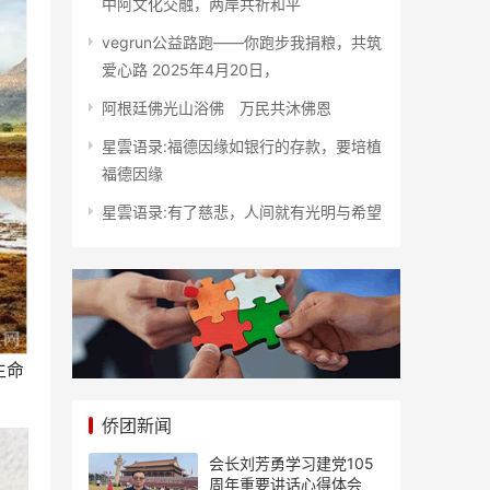
中阿文化交融，两岸共祈和平
vegrun公益路跑——你跑步我捐粮，共筑
爱心路 2025年4月20日，
阿根廷佛光山浴佛 万民共沐佛恩
星雲语录:福德因缘如银行的存款，要培植
福德因缘
星雲语录:有了慈悲，人间就有光明与希望
生命
侨团新闻
会长刘芳勇学习建党105
周年重要讲话心得体会