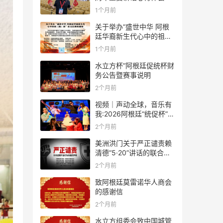
1个月前
关于举办“盛世中华 阿根
廷华裔新生代心中的祖
(籍)国”征文比赛的通知
1个月前
水立方杯”阿根廷促统杯财
务公告暨赛事说明
2个月前
视频｜声动全球，音乐有
我:2026阿根廷“统促杯”水
立方中文歌曲大赛总决赛
2个月前
圆满落幕
美洲洪门关于严正谴责赖
清德“5·20”讲话的联合声
明
2个月前
致阿根廷莫雷诺华人商会
的感谢信
2个月前
水立方组委会致中国城管