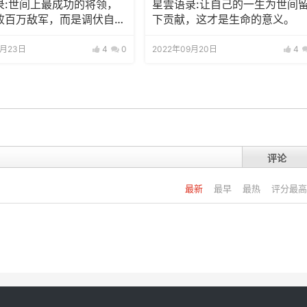
录:世间上最成功的将领，
星雲语录:让自己的一生为世间
败百万敌军，而是调伏自己
下贡献，这才是生命的意义。
见恶念的魔军。
9月23日
4
0
2022年09月20日
4
评论
最新
最早
最热
评分最高