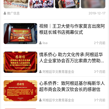
推广信息
2019-12-17
视频｜王卫大使与作家莫言出席阿
根廷长城书店揭幕仪式
lisa
2个月前
情系侨心 助力文化传承:阿根廷华
人企业家协会百万比索鼎力赞助水
立方杯歌曲大赛
阿根廷华文教育基金会
3个月前
心系侨界​：致阿根廷基尔梅斯华人
超市商会及黄汉钦会长的感谢信
阿根廷华文教育基金会
3个月前