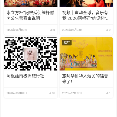
水立方杯”阿根廷促统杯财
视频｜声动全球，音乐有
务公告暨赛事说明
我:2026阿根廷“统促杯”水
立方中文歌曲大赛总决赛
圆满落幕
2026年06月03日
0
2026年06月03日
0
推广
推广
阿根廷南极洲旅行社
旅阿华侨华人烟民的福音
来了！
2020年03月04日
31
2025年12月27日
1