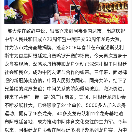
邹大使在致辞中说，很高兴来到阿韦亚内达市，出席庆祝
中华人民共和国成立73周年暨中阿建交50周年龙舟大赛，
并为该市龙舟基地揭牌。难忘2019年春节在布宜诺斯艾利
斯市为首届阿根廷龙舟赛鸣锣开赛的场景，今天再次置身于
龙舟赛现场，深感龙舟精神和龙舟运动已深深扎根于阿根廷
社会和民众，成为中阿友谊与合作的纽带。三年来，面对肆
虐的新冠肺炎疫情，中阿人民戮力同心、同舟共济，结下了
兄弟般的深厚友谊；中阿关系的航船乘风破浪、激流勇进，
迎来了共建“一带一路”的广阔前景；其间，阿根廷龙舟协会
不断发展壮大，已经吸收了24个单位、5000多人加入龙舟
运动，拥有了16条龙舟，40多支龙舟队和11个龙舟基地遍
布阿根廷各地，成为推动中阿体育文化交往的生力军。今年
以来，阿根廷龙舟协会在阿根廷多地举办系列龙舟赛，为中