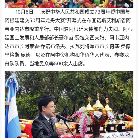
10月8日，“庆祝中华人民共和国成立73周年暨中国与
阿根廷建交50周年龙舟大赛”开幕式在布宜诺斯艾利斯省阿
韦亚内达市隆重举行。中国驻阿根廷大使邹肖力夫妇、阿根
廷国土发展和人居部部长豪尔赫·费拉莱西夫妇、阿韦亚内
达市市长阿莱霍·乔诺布洛夫、拉瓦列将军市市长何塞·罗德
里格斯·庞德，以及在阿中资机构和华侨华人代表、参赛龙
舟队队员、当地民众等500余人出席。