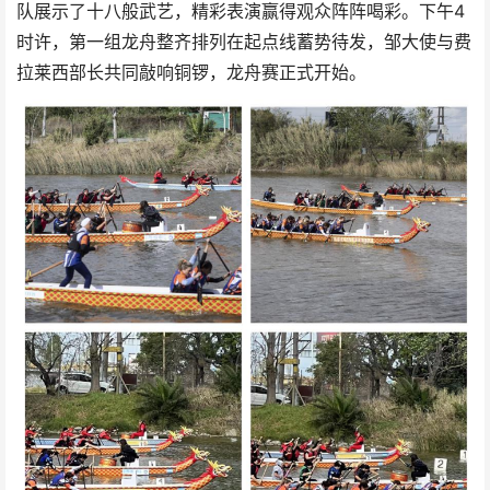
队展示了十八般武艺，精彩表演赢得观众阵阵喝彩。下午4
时许，第一组龙舟整齐排列在起点线蓄势待发，邹大使与费
拉莱西部长共同敲响铜锣，龙舟赛正式开始。