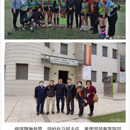
使馆魏琳参赞、领侨处马超主任、黄建国领事等陪同