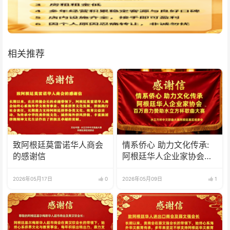
相关推荐
致阿根廷莫雷诺华人商会
情系侨心 助力文化传承:
的感谢信
阿根廷华人企业家协会百
万比索鼎力赞助水立方杯
歌曲大赛
2026年05月17日
0
2026年05月09日
1