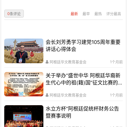
0
条评论
最新
最早
最热
评分最高
会长刘芳勇学习建党105周年重要
讲话心得体会
阿根廷华文教育基金会
1个月前
关于举办“盛世中华 阿根廷华裔新
生代心中的祖(籍)国”征文比赛的
通知
阿根廷华文教育基金会
1个月前
水立方杯”阿根廷促统杯财务公告
暨赛事说明