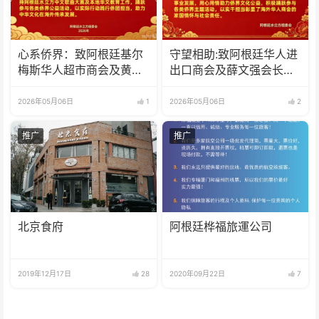
心系侨界​：致阿根廷基尔
守望相助:致阿根廷华人进
梅斯华人超市商会及黄汉
出口商会及薛文强会长的
钦会长的感谢信
感谢信
2026年05月06日
1
2026年05月06日
2
推广
推广
北京食府
阿根廷桦福旅運公司
2019年12月17日
28
2020年09月22日
7