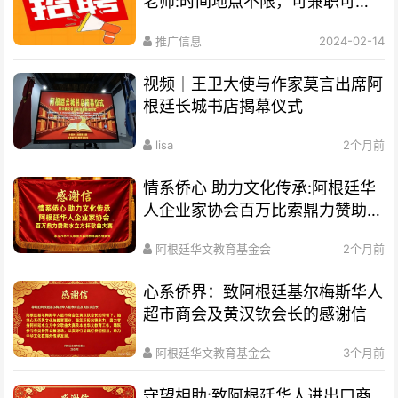
老师:时间地点不限，可兼职可全
职
推广信息
2024-02-14
视频｜王卫大使与作家莫言出席阿
根廷长城书店揭幕仪式
lisa
2个月前
情系侨心 助力文化传承:阿根廷华
人企业家协会百万比索鼎力赞助水
立方杯歌曲大赛
阿根廷华文教育基金会
2个月前
心系侨界​：致阿根廷基尔梅斯华人
超市商会及黄汉钦会长的感谢信
阿根廷华文教育基金会
3个月前
守望相助:致阿根廷华人进出口商