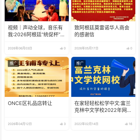
视频｜声动全球，音乐有
致阿根廷莫雷诺华人商会
我:2026阿根廷“统促杯”水
的感谢信
立方中文歌曲大赛总决赛
圆满落幕
2026年06月03日
0
2026年05月17日
0
推广
推广
ONCE区礼品店转让
在家轻轻松松学中文:富兰
克林中文学校2022年网校
招生啦
2026年04月12日
3
2022年02月14日
16