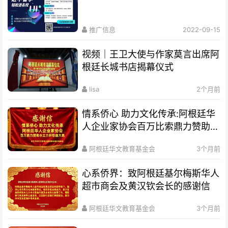
推广信息
2022-09-15
视频｜王卫大使与作家莫言出席阿
根廷长城书店揭幕仪式
lisa
2个月前
情系侨心 助力文化传承:阿根廷华
人企业家协会百万比索鼎力赞助水
立方杯歌曲大赛
阿根廷华文教育基金会
3个月前
心系侨界​：致阿根廷基尔梅斯华人
超市商会及黄汉钦会长的感谢信
阿根廷华文教育基金会
3个月前