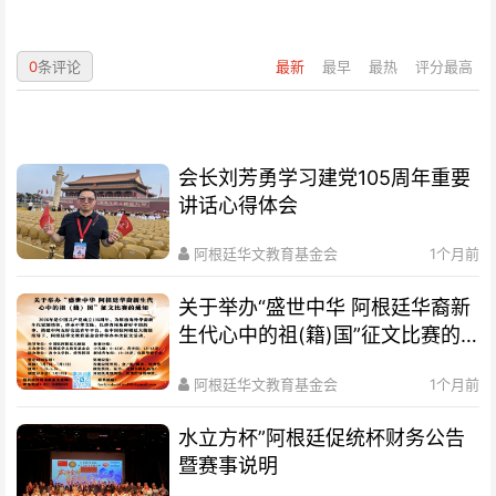
0
条评论
最新
最早
最热
评分最高
会长刘芳勇学习建党105周年重要
讲话心得体会
阿根廷华文教育基金会
1个月前
关于举办“盛世中华 阿根廷华裔新
生代心中的祖(籍)国”征文比赛的
通知
阿根廷华文教育基金会
1个月前
水立方杯”阿根廷促统杯财务公告
暨赛事说明