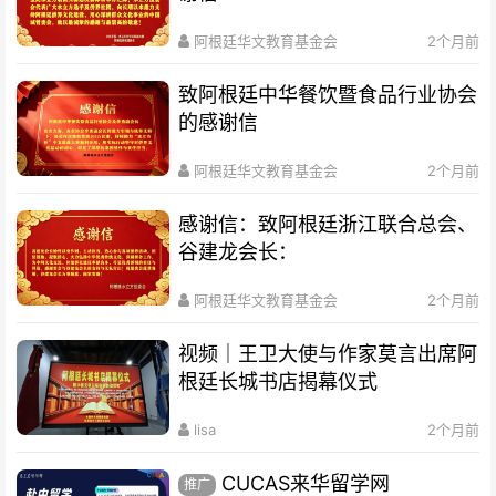
阿根廷华文教育基金会
2个月前
致阿根廷中华餐饮暨食品行业协会
的感谢信
阿根廷华文教育基金会
2个月前
感谢信：致阿根廷浙江联合总会、
谷建龙会长：
阿根廷华文教育基金会
2个月前
视频｜王卫大使与作家莫言出席阿
根廷长城书店揭幕仪式
lisa
2个月前
CUCAS来华留学网
推广