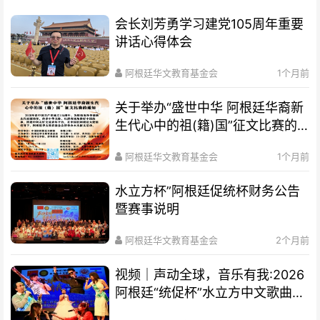
会长刘芳勇学习建党105周年重要
讲话心得体会
阿根廷华文教育基金会
1个月前
关于举办“盛世中华 阿根廷华裔新
生代心中的祖(籍)国”征文比赛的
通知
阿根廷华文教育基金会
1个月前
水立方杯”阿根廷促统杯财务公告
暨赛事说明
阿根廷华文教育基金会
2个月前
视频｜声动全球，音乐有我:2026
阿根廷“统促杯”水立方中文歌曲大
赛总决赛圆满落幕