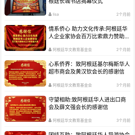
根廷长城书店揭幕仪式
lisa
2个月前
情系侨心 助力文化传承:阿根廷华
人企业家协会百万比索鼎力赞助水
立方杯歌曲大赛
阿根廷华文教育基金会
2个月前
心系侨界​：致阿根廷基尔梅斯华人
超市商会及黄汉钦会长的感谢信
阿根廷华文教育基金会
3个月前
守望相助:致阿根廷华人进出口商
会及薛文强会长的感谢信
阿根廷华文教育基金会
3个月前
团结互助：致阿根廷华人导游协会