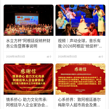
水立方杯”阿根廷促统杯财
视频｜声动全球，音乐有
务公告暨赛事说明
我:2026阿根廷“统促杯”水
立方中文歌曲大赛总决赛
圆满落幕
2026年06月03日
0
2026年06月03日
0
情系侨心 助力文化传承:
心系侨界​：致阿根廷基尔
阿根廷华人企业家协会百
梅斯华人超市商会及黄汉