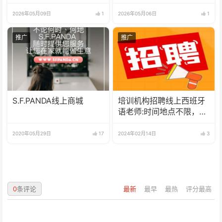
万比索鼎力赞助水立方杯
钦会长的感谢信
歌曲大赛
2026年05月09日
1
2026年05月06日
1
推广
推广
S.F.PANDA线上商城
培训机构招聘线上西班牙
语老师:时间地点不限，可
兼职可全职
2020年05月29日
17
2024年02月14日
3
0
条评论
最新
最早
最热
评分最高