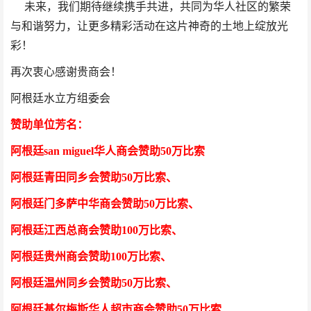
未来，我们期待继续携手共进，共同为华人社区的繁荣
与和谐努力，让更多精彩活动在这片神奇的土地上绽放光
彩！
再次衷心感谢贵商会！
阿根廷水立方组委会
赞助单位芳
名
：
阿根廷san miguel华人商会赞助50万比索
阿根廷青田同乡会
赞助50万比索
、
阿根廷门多萨中华商会
赞助50万比索
、
阿根廷江西总商会
赞助100万比索
、
阿根廷贵州商会
赞助100万比索
、
阿根廷温州同乡会
赞助50万比索
、
阿根廷基尔梅斯华人超市商会
赞助50万比索