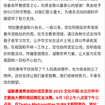
组委会怀着感恩之心，向贵会致以最衷心的感谢！贵会给予
的50万阿币赞助，对我们意义重大，为诸多活动的顺利开
展提供了有力支持。
特别要感谢陈兴会长，一直以来，您在阿根廷侨界发挥
着中流砥柱的作用。在华文教育领域，通过各种方式支持华
裔子弟学习华文，让中华文化在这片土地上得以传承和发
扬。在祖国和平统一工作上，您也始终坚定立场。您积极组
织侨胞活动，传播爱国理念，凝聚侨界力量，让大家为实现
祖国统一目标齐心协力。
您的善举不仅体现了个人的高尚情怀，也为商会树立了
榜样。这份支持让我们备受鼓舞，我们将继续努力，不辜负
您的期望。
诚挚邀请贵会组织成员参加 2025 文化中国·水立方杯中
文歌曲大赛阿根廷赛区总决赛。6月 1日上午八点至下午三
点半，在Teatro Metropolitan SURA大剧院举办，地址：