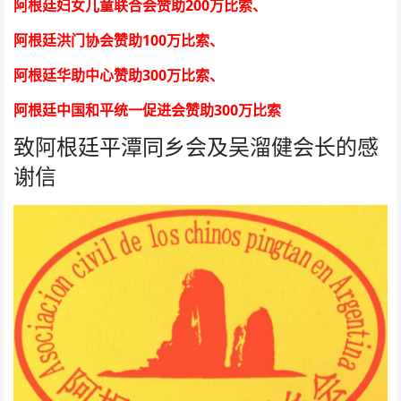
200
阿根廷妇女儿童联合会赞助
万比索
、
100
阿根廷洪门协会赞助
万比索
、
300
阿根廷华助中心赞助
万比索
、
300
阿根廷中国和平统一促进会赞助
万比索
致阿根廷平潭同乡会及吴溜健会长的感
谢信