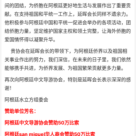
间的团结，为侨胞在阿根廷更好地生活与发展作出了重要贡
献。在支持祖国和平统一工作上，延晖会长同样不遗余力。
他积极参与阿根廷中国和平统一促进会举办的各项活动，团
结侨胞力量，坚定维护国家主权和领土完整，让海外侨胞的
爱国情怀得以凝聚升华。
贵协会在延晖会长的带领下，为阿根廷侨界以及祖国相
关事业作出的努力，我们深信，在未来的日子里，我们依然
能够携手共进，为侨界发展、为祖国繁荣贡献更多力量。
再次向阿根廷中文导游协会，特别是
延晖
会长表示深深的感
谢！
阿根廷水立方组委会
赞助单位芳
名
：
阿根廷中文导游协会赞助50万比索
阿根廷san miguel华人商会赞助50万比索