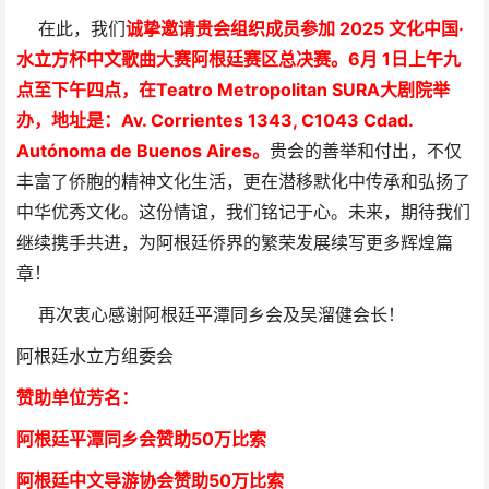
在此，我们
诚挚邀请贵会组织成员参加 2025 文化中国·
水立方杯中文歌曲大赛阿根廷赛区总决赛。6月 1日上午九
点至下午四点，在Teatro Metropolitan SURA大剧院举
办，地址是：Av. Corrientes 1343, C1043 Cdad.
Autónoma de Buenos Aires。
贵会的善举和付出，不仅
丰富了侨胞的精神文化生活，更在潜移默化中传承和弘扬了
中华优秀文化。这份情谊，我们铭记于心。未来，期待我们
继续携手共进，为阿根廷侨界的繁荣发展续写更多辉煌篇
章！
再次衷心感谢阿根廷平潭同乡会及吴溜健会长！
阿根廷水立方组委会
赞助单位芳
名
：
阿根廷平潭同乡会
赞助50万比索
阿根廷中文导游协会赞助50万比索