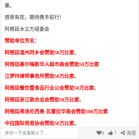
量。
感恩有您，期待携手前行！
阿根廷水立方组委会
赞助单位芳
名
：
阿根廷温州同乡会
赞助50万比索
、
阿根廷基尔梅斯华人超市商会
赞助50万比索
江梦玲律师事务所
赞助50万比索
、
阿根廷餐饮暨食品行业公会
赞助50万比索
、
阿根廷浙江联合总会
赞助50万比索
、
阿根廷弗洛伦西奥·瓦雷拉华商会
赞助100万比索
中拉国际贸易协会
赞助50万比索
、
1
0
海报
评论
阿根廷福建同乡会
赞助100万比索