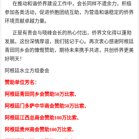
在推动和谐侨界建设工作中，会长同样不遗余力，积极
参加各类活动，促进侨胞团结互助，为营造和谐稳定的侨界
环境贡献卓越力量。
正是有贵会与晓峰会长的热心付出，侨界文化得以蓬勃
发展。这份深情厚谊，我们铭记于心。再次衷心感谢阿根廷
青田同乡会的慷慨赞助，期待未来携手共进，共创侨界更美
好明天！
阿根廷水立方组委会
赞助单位芳
名
：
阿根廷青田同乡会
赞助50万比索
、
阿根廷门多萨中华商会
赞助50万比索
、
阿根廷江西总商会
赞助100万比索
、
阿根廷贵州商会
赞助100万比索
、