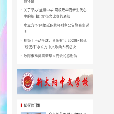
得体会
关于举办“盛世中华 阿根廷华裔新生代心
中的祖(籍)国”征文比赛的通知
水立方杯”阿根廷促统杯财务公告暨赛事说
明
视频｜声动全球，音乐有我:2026阿根廷
“统促杯”水立方中文歌曲大赛总决
致阿根廷莫雷诺华人商会的感谢信
侨团新闻