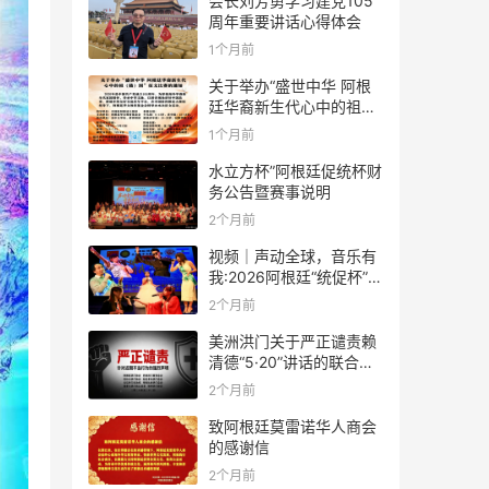
会长刘芳勇学习建党105
周年重要讲话心得体会
1个月前
关于举办“盛世中华 阿根
廷华裔新生代心中的祖
(籍)国”征文比赛的通知
1个月前
水立方杯”阿根廷促统杯财
务公告暨赛事说明
2个月前
视频｜声动全球，音乐有
我:2026阿根廷“统促杯”水
立方中文歌曲大赛总决赛
2个月前
圆满落幕
美洲洪门关于严正谴责赖
清德“5·20”讲话的联合声
明
2个月前
致阿根廷莫雷诺华人商会
的感谢信
2个月前