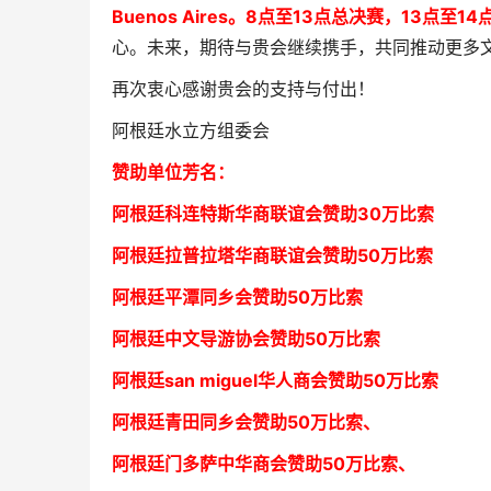
Buenos Aires。8
点至13点总决赛，
13点至1
心。未来，期待与贵会继续携手，共同推动更多
再次衷心感谢贵会的支持与付出！
阿根廷水立方组委会
赞助单位芳
名
：
阿根廷科连特斯华商联谊会
赞助30万比索
阿根廷拉普拉塔华商联谊会
赞助50万比索
阿根廷平潭同乡会
赞助50万比索
阿根廷中文导游协会赞助50万比索
阿根廷san miguel华人商会赞助50万比索
阿根廷青田同乡会
赞助50万比索
、
阿根廷门多萨中华商会
赞助50万比索
、