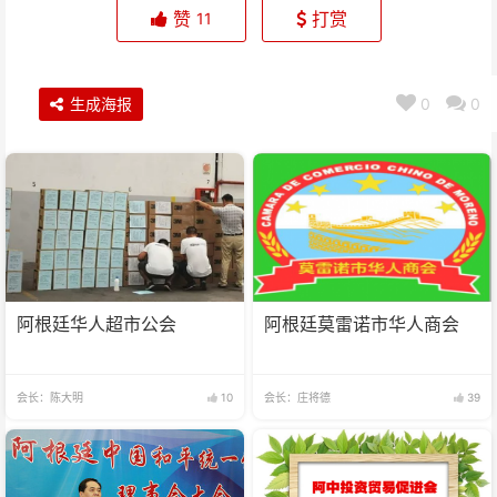
赞
打赏
11
生成海报
0
0
阿根廷华人超市公会
阿根廷莫雷诺市华人商会
会长：陈大明
10
会长：庄将德
39