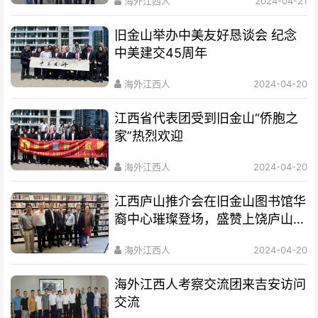
海外江西人
2024-04-21
旧金山举办中美友好恳谈会 纪念
中美建交45周年
海外江西人
2024-04-20
江西省代表团受到旧金山“侨胞之
家”热烈欢迎
海外江西人
2024-04-20
江西庐山推介会在旧金山图书馆华
裔中心璀璨登场，盛赞上饶庐山秀
美风光和深厚文化底蕴
海外江西人
2024-04-20
海外江西人考察交流团来吉安访问
交流