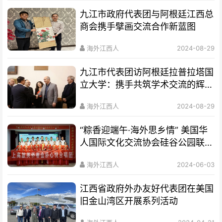
九江市政府代表团与阿根廷江西总
商会携手擘画交流合作新蓝图
海外江西人
2024-08-29
九江市代表团访阿根廷拉普拉塔国
立大学：携手共筑学术交流的辉煌
桥梁
海外江西人
2024-08-29
“粽香迎端午·海外思乡情” 美国华
人国际文化交流协会硅谷公园联欢
节 暨上高特色文化作品展隆重举
海外江西人
2024-06-03
行
江西省政府外办友好代表团在美国
旧金山湾区开展系列活动