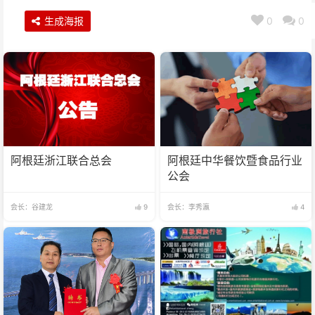
生成海报
0
0
阿根廷浙江联合总会
阿根廷中华餐饮暨食品行业
公会
会长：谷建龙
9
会长：李秀瀛
4