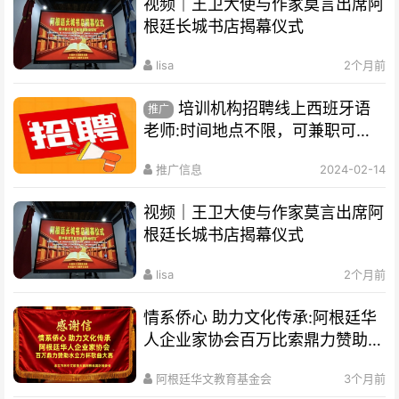
视频｜王卫大使与作家莫言出席阿
根廷长城书店揭幕仪式
lisa
2个月前
培训机构招聘线上西班牙语
推广
老师:时间地点不限，可兼职可全
职
推广信息
2024-02-14
视频｜王卫大使与作家莫言出席阿
根廷长城书店揭幕仪式
lisa
2个月前
情系侨心 助力文化传承:阿根廷华
人企业家协会百万比索鼎力赞助水
立方杯歌曲大赛
阿根廷华文教育基金会
3个月前