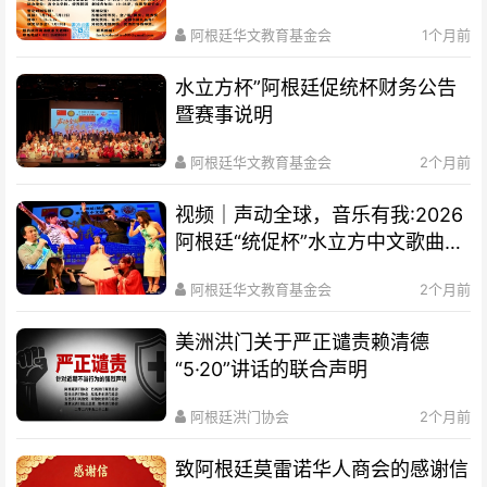
通知
阿根廷华文教育基金会
1个月前
水立方杯”阿根廷促统杯财务公告
暨赛事说明
阿根廷华文教育基金会
2个月前
视频｜声动全球，音乐有我:2026
阿根廷“统促杯”水立方中文歌曲大
赛总决赛圆满落幕
阿根廷华文教育基金会
2个月前
美洲洪门关于严正谴责赖清德
“5·20”讲话的联合声明
阿根廷洪门协会
2个月前
致阿根廷莫雷诺华人商会的感谢信