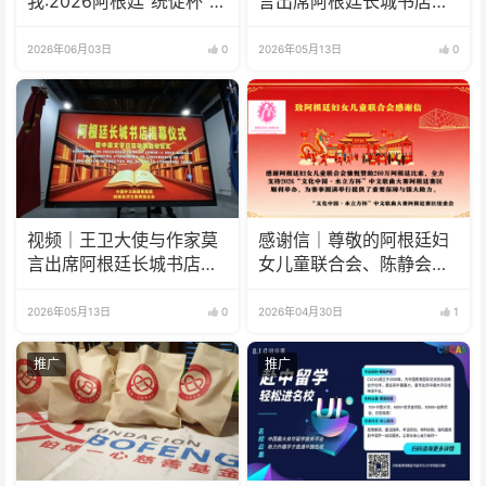
我:2026阿根廷“统促杯”水
言出席阿根廷长城书店揭
立方中文歌曲大赛总决赛
幕仪式
圆满落幕
2026年06月03日
0
2026年05月13日
0
视频｜王卫大使与作家莫
感谢信｜尊敬的阿根廷妇
言出席阿根廷长城书店揭
女儿童联合会、陈静会
幕仪式
长：
2026年05月13日
0
2026年04月30日
1
推广
推广