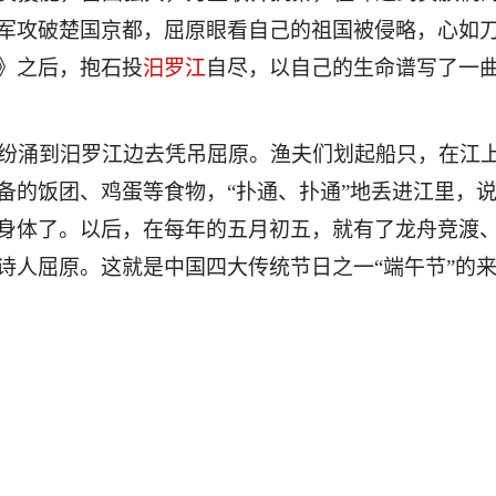
军攻破楚国京都，屈原眼看自己的祖国被侵略，心如
》之后，抱石投
汨罗江
自尽，以自己的生命谱写了一
纷涌到汨罗江边去凭吊屈原。渔夫们划起船只，在江
备的饭团、鸡蛋等食物，
“扑通、扑通”地丢进江里，
身体了
。
以后，在每年的五月初五，就有了龙舟竞渡
诗人屈原
。这就是中国四大传统节日之一
“端午节”的