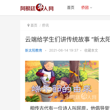
首页
侨团
首页
侨讯
云端给学生们讲传统故事 “新太
新太阳教育
•
2021-06-14 19:37
•
收藏本文
云端给学生们讲传统故事 “新太阳
教育”文化传统系列之
相传古代有
⼀
位诗
⼈
叫屈原，
他倡导举