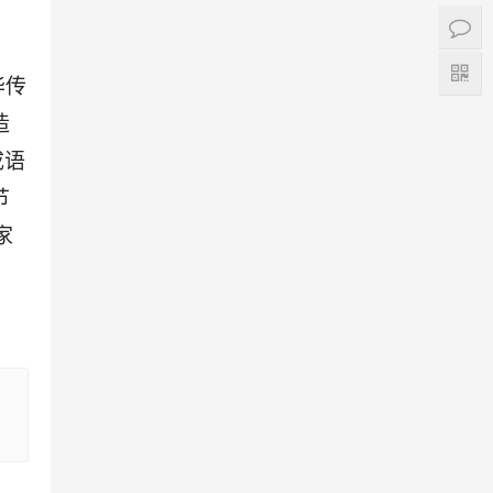
华传
造
成语
节
家