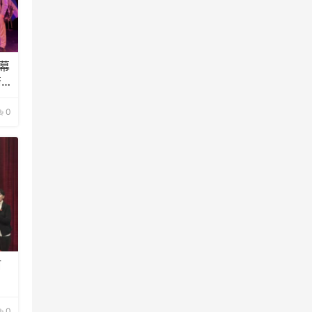
幕
裔
0
阿
0