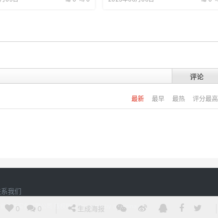
评论
最新
最早
最热
评分最高
联系我们
20 江西省刘氏实业有限公司 版权所有
Powered by
argchina
0
0
生成海报