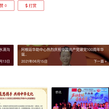
赞
打赏
0
心水滴沟
阿根廷华助中心热烈庆祝中国共产党建党100周年华
诞..
6月13日
2021年06月15日
下一篇 »
侨讯