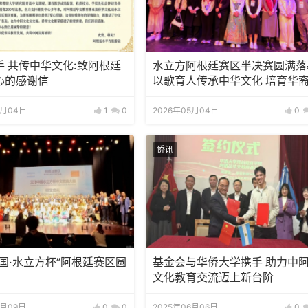
手 共传中华文化:致阿根廷
水立方阿根廷赛区半决赛圆满落
心的感谢信
以歌育人传承中华文化 培育华
新生代
5月04日
1
0
2026年05月04日
0
侨讯
国·水立方杯”阿根廷赛区圆
基金会与华侨大学携手 助力中
文化教育交流迈上新台阶
6月09日
0
0
2025年06月06日
0