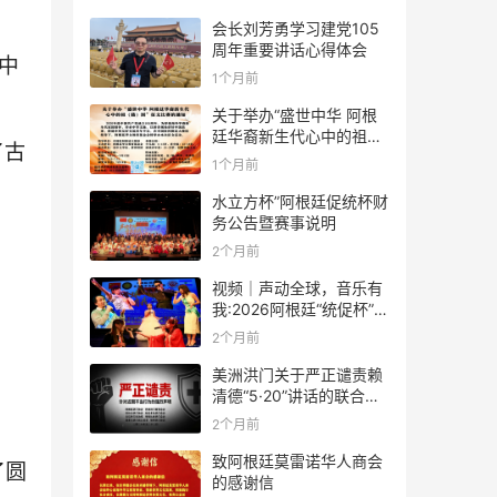
会长刘芳勇学习建党105
周年重要讲话心得体会
中
1个月前
关于举办“盛世中华 阿根
廷华裔新生代心中的祖
了古
(籍)国”征文比赛的通知
1个月前
水立方杯”阿根廷促统杯财
务公告暨赛事说明
2个月前
视频｜声动全球，音乐有
我:2026阿根廷“统促杯”水
立方中文歌曲大赛总决赛
2个月前
圆满落幕
美洲洪门关于严正谴责赖
清德“5·20”讲话的联合声
明
2个月前
致阿根廷莫雷诺华人商会
了圆
的感谢信