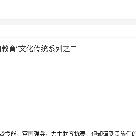
阳教育”文化传统系列之二
贤授能，富国强兵，力主联齐抗秦，但却遭到贵族们