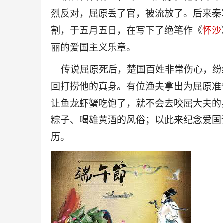
烈反对，屈原丢了官，被流放了。后来秦
割，于五月五日，在写下了绝笔作《
怀沙
丽的爱国主义乐章。
传说屈原死后，楚国百姓非常伤心，纷
回打捞他的真身。有位渔夫拿出为屈原准
让鱼龙虾蟹吃饱了，就不会去咬屈大夫的
粽子、喝雄黄酒的风俗；以此来纪念爱国
历。