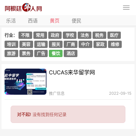
乐活
西语
黄页
便民
行业：
不限
常用
政府
学校
法务
税务
医疗
培训
美容
运输
报关
厂商
中介
家政
维修
旅游
票务
广告
餐饮
酒店
CUCAS来华留学网
推广信息
2022-09-15
对不起!
没有找到任何记录