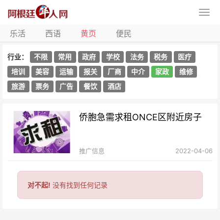
乐活
西语
黄页
便民
行业：
不限
常用
政府
学校
法务
税务
医疗
培训
美容
运输
报关
厂商
中介
家政
维修
旅游
票务
广告
餐饮
酒店
侨胞急需求租ONCE区附近房子
推广信息
2022-04-06
对不起!
没有找到任何记录