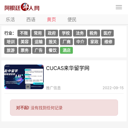
乐活
西语
黄页
便民
行业：
不限
常用
政府
学校
法务
税务
医疗
培训
美容
运输
报关
厂商
中介
家政
维修
旅游
票务
广告
餐饮
酒店
CUCAS来华留学网
推广信息
2022-09-15
对不起!
没有找到任何记录