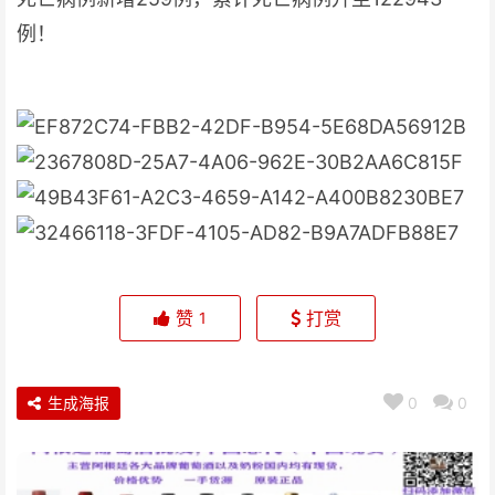
例！
赞
打赏
1
生成海报
0
0