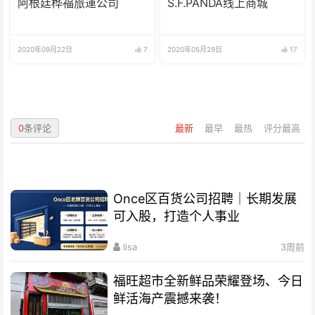
阿根廷桦福旅運公司
S.F.PANDA线上商城
2020年09月22日
7
2020年05月29日
17
0
条评论
最新
最早
最热
评分最高
Once区百货公司招聘｜长期发展
可入股，打造个人事业
lisa
3周前
福旺超市全新鲜品荣耀登场、今日
鲜活海产震撼来袭！