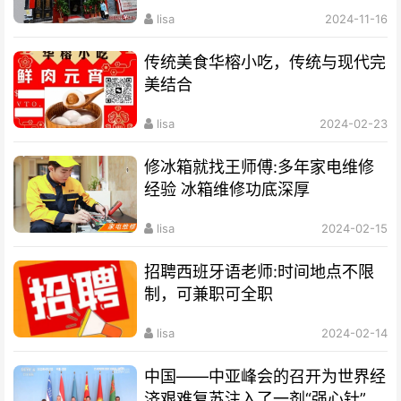
lisa
2024-11-16
传统美食华榕小吃，传统与现代完
美结合
lisa
2024-02-23
修冰箱就找王师傅:多年家电维修
经验 冰箱维修功底深厚
lisa
2024-02-15
招聘西班牙语老师:时间地点不限
制，可兼职可全职
lisa
2024-02-14
中国——中亚峰会的召开为世界经
济艰难复苏注入了一剂“强心针”