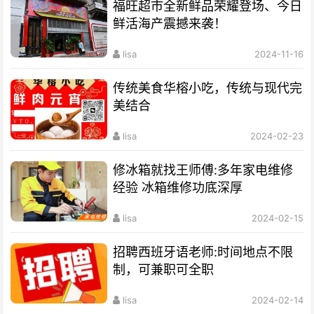
福旺超市全新鲜品荣耀登场、今日
鲜活海产震撼来袭！
lisa
2024-11-16
传统美食华榕小吃，传统与现代完
美结合
lisa
2024-02-23
修冰箱就找王师傅:多年家电维修
经验 冰箱维修功底深厚
lisa
2024-02-15
招聘西班牙语老师:时间地点不限
制，可兼职可全职
lisa
2024-02-14