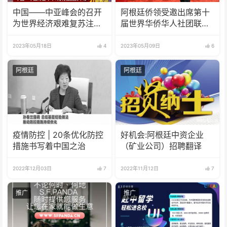
中国——中亚峰会的召开
阿根廷侨领受邀出席第十
为世界经济艰难复苏注入
届世界华侨华人社团联谊
了一剂“强心针”
大会
2023年05月18日
4
2023年05月09日
6
阿根廷
阿根廷
疫情防控 | 20条优化防控
好机会:阿根廷中资企业
措施书写着中国之治
（矿业公司）招聘翻译
2022年12月03日
7
2022年11月12日
7
推广
推广