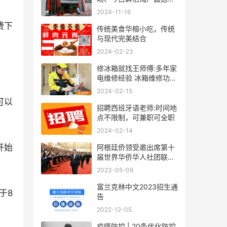
袭！
2024-11-16
费下
传统美食华榕小吃，传统
与现代完美结合
2024-02-23
修冰箱就找王师傅:多年家
电维修经验 冰箱维修功底
深厚
2024-02-15
可以
招聘西班牙语老师:时间地
点不限制，可兼职可全职
2024-02-14
开始
阿根廷侨领受邀出席第十
届世界华侨华人社团联谊
大会
2023-05-09
富兰克林中文2023招生通
于8
告
2022-12-05
疫情防控 | 20条优化防控