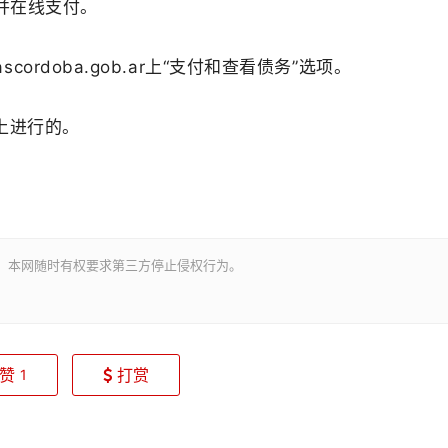
罚款并在线支付。
ordoba.gob.ar上“支付和查看债务”选项。
r上进行的。
。本网随时有权要求第三方停止侵权行为。
赞
打赏
1