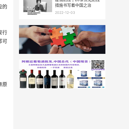
措施书写着中国之治
应的
2022-12-03
规行
都可
章原