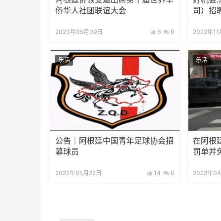
侨华人社团联谊大会
司）招
2023年05月09日
6
0
2022年1
乐活
乐活
公告｜阿根廷中国青年足球协会招
在阿根
募球员
罚单并
2022年05月22日
14
0
2022年0