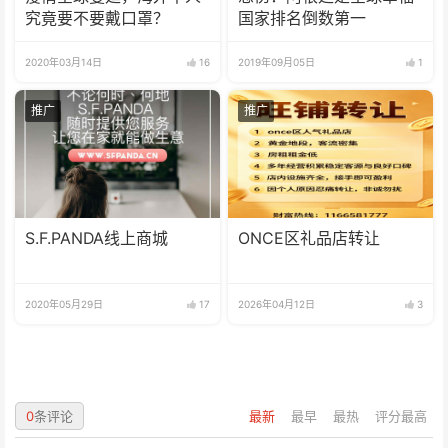
究竟要不要戴口罩？
国家排名倒数第一
2020年03月14日
16
2019年09月05日
1
推广
推广
S.F.PANDA线上商城
ONCE区礼品店转让
2020年05月29日
17
2026年04月12日
3
0
条评论
最新
最早
最热
评分最高