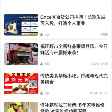
Once区百货公司招聘｜长期发展
可入股，打造个人事业
lisa
4周前
福旺超市全新鲜品荣耀登场、今日
鲜活海产震撼来袭！
lisa
2024-11-16
传统美食华榕小吃，传统与现代完
美结合
lisa
2024-02-23
修冰箱就找王师傅:多年家电维修
经验 冰箱维修功底深厚