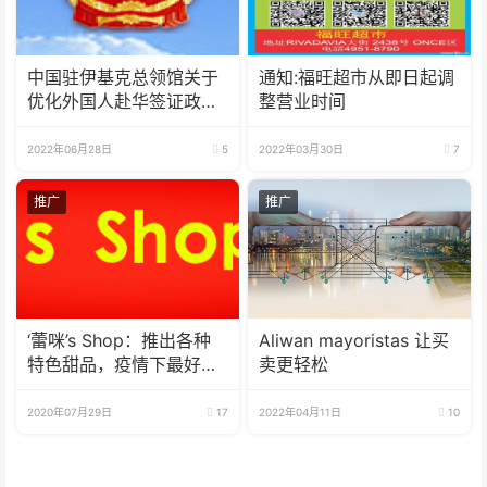
中国驻伊基克总领馆关于
通知:福旺超市从即日起调
优化外国人赴华签证政策
整营业时间
的通知
2022年06月28日
5
2022年03月30日
7
推广
推广
‘蕾咪’s Shop：推出各种
Aliwan mayoristas 让买
特色甜品，疫情下最好的
卖更轻松
选择
2020年07月29日
17
2022年04月11日
10