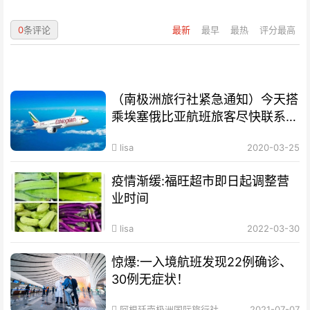
0
条评论
最新
最早
最热
评分最高
（南极洲旅行社紧急通知）今天搭
乘埃塞俄比亚航班旅客尽快联系旅
行社
lisa
2020-03-25
疫情渐缓:福旺超市即日起调整营
业时间
lisa
2022-03-30
惊爆:一入境航班发现22例确诊、
30例无症状！
阿根廷南极洲国际旅行社
2021-07-07