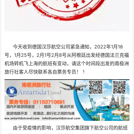
2022
1
18
今天收到德国汉莎航空公司紧急通知，
年
月
1
25
2
1
2
8
号，
月
号，
月
号
月
号从阿根廷出发经德国法兰克福
机场转机飞上海的航班有变动，请这个时间段出发的南极洲
旅行社客人尽快联系各自票务专员！
！
由于受疫情的影响，汉莎航空集团旗下航空公司的航班