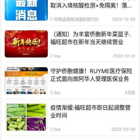
取消入境核酸检测+免隔离！落地
就能回家！
阿根廷南极洲国际旅行社
2022-12-26
（通知）为丰富侨胞新年菜篮子.
福旺超市在新年当天继续营业
lisa
2020-12-31
守护侨胞健康！RUYME医疗保险
正式面向旅阿华人受理医保业务
lisa
4天前
疫情渐缓:福旺超市即日起调整营
业时间
lisa
2022-03-30