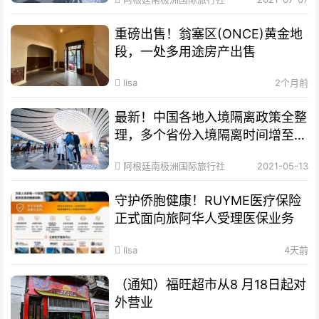
重磅出售！翁塞区(ONCE)黄金地
段，一处多用途房产出售
lisa
2个月前
最新！中国各地入境隔离政策全整
理，多个省份入境隔离时间增至
28天！
阿根廷南极洲国际旅行社
2021-05-13
守护侨胞健康！RUYME医疗保险
正式面向旅阿华人受理医保业务
lisa
4天前
（通知）福旺超市从8 月18日起对
外营业