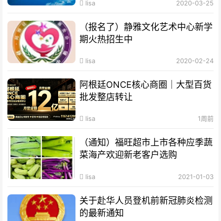
lisa
2020-03-25
（报名了）静雅文化艺术中心新学
期火热招生中
lisa
2020-02-24
阿根廷ONCE核心商圈｜大型百货
批发整店转让
lisa
1周前
（通知）福旺超市上市各种应季蔬
菜海产欢迎新老客户选购
lisa
2021-01-03
关于赴华人员登机前新冠肺炎检测
的最新通知