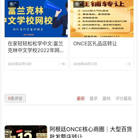
推广
推广
在家轻轻松松学中文:富兰
ONCE区礼品店转让
克林中文学校2022年网校
招生啦
2022年02月14日
16
2026年04月12日
3
0
条评论
最新
最早
最热
评分最高
阿根廷ONCE核心商圈｜大型百货
批发整店转让