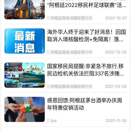
“阿根廷2022移民杯足球联赛”活
动
阿根廷南极洲国际旅行社
2022-10-27
海外华人终于迎来了好消息！回国
取消入境核酸检测+免隔离！落地
就能回家！
阿根廷南极洲国际旅行社
2022-12-26
国家移民局提醒:非紧急不旅行.移
民边检机关依法拦阻337名涉赌涉
诈嫌疑人员出
阿根廷南极洲国际旅行社
2021-03-29
感恩回馈:阿根廷茅台酒举办庆周
年特惠促销活动
lisa
2020-11-30