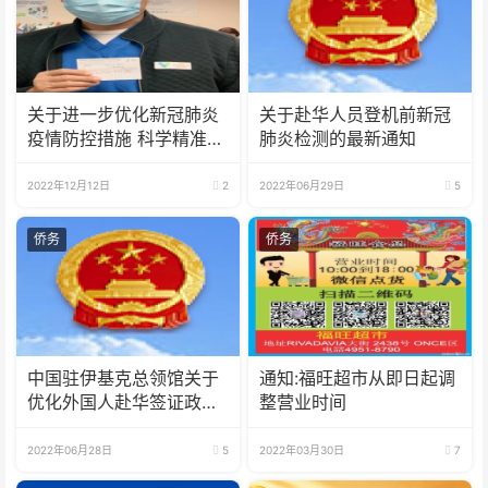
关于进一步优化新冠肺炎
关于赴华人员登机前新冠
疫情防控措施 科学精准做
肺炎检测的最新通知
好防控工作的通知
2022年12月12日
2
2022年06月29日
5
侨务
侨务
中国驻伊基克总领馆关于
通知:福旺超市从即日起调
优化外国人赴华签证政策
整营业时间
的通知
2022年06月28日
5
2022年03月30日
7