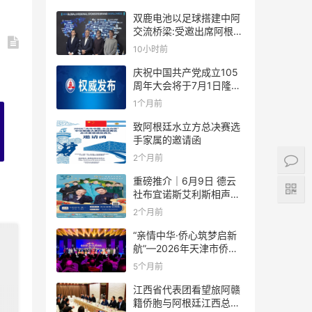
双鹿电池以足球搭建中阿
交流桥梁:受邀出席阿根廷
足协赞助商招待会！
10小时前
庆祝中国共产党成立105
周年大会将于7月1日隆重
举行
1个月前
致阿根廷水立方总决赛选
手家属的邀请函
2个月前
重磅推介｜6月9日 德云
社布宜诺斯艾利斯相声专
场！国风曲艺邂逅南美风
2个月前
情，多元文化狂欢全城集
结！
“亲情中华·侨心筑梦启新
航”—2026年天津市侨界
新春联谊活动成功举办
5个月前
江西省代表团看望旅阿赣
籍侨胞与阿根廷江西总商