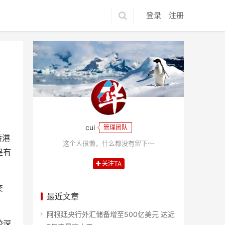
登录
注册
cui
管理团队
香港
这个人很懒，什么都没有留下～
是有
关注TA
交
最近文章
阿根廷央行外汇储备增至500亿美元 达近
较深