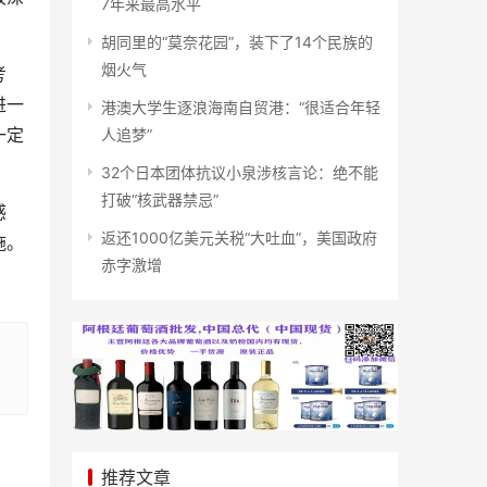
7年来最高水平
胡同里的“莫奈花园”，装下了14个民族的
烟火气
考
进一
港澳大学生逐浪海南自贸港：“很适合年轻
一定
人追梦”
32个日本团体抗议小泉涉核言论：绝不能
打破“核武器禁忌”
感
返还1000亿美元关税“大吐血”，美国政府
施。
赤字激增
推荐文章