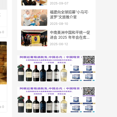
会座谈
2025-09-07
福建向全球招募“小马可·
离
波罗”文旅推介官
2025-08-10
0
中南美洲中国和平统一促
进会 2025 年年会在库拉
索圆满举行，共绘反“独”
2025-06-12
促统宏伟蓝图
0