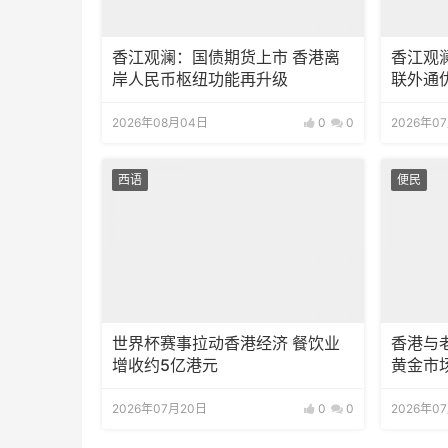
香江观澜：国债期货上市 香港离
香江观
岸人民币枢纽功能再升级
联外通
2026年08月04日
0
0
2026年0
西语
便民
世界杯赛事拉动香港经济 餐饮业
香港与
增收约5亿港元
黄金市
2026年07月20日
0
0
2026年0