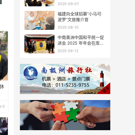
会座谈
2025-09-07
福建向全球招募“小马可·
波罗”文旅推介官
2025-08-10
中南美洲中国和平统一促
进会 2025 年年会在库拉
索圆满举行，共绘反“独”
2025-06-12
促统宏伟蓝图
休
0