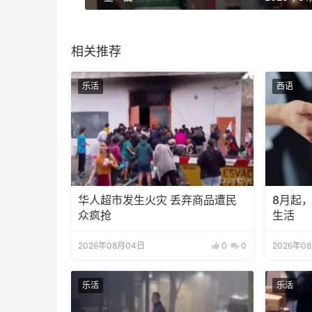
相关推荐
乐活
西语
华人超市发生火灾 丢弃商品遭民
8月起
众疯抢
生活
2026年08月04日
0
0
2026年0
乐活
乐活