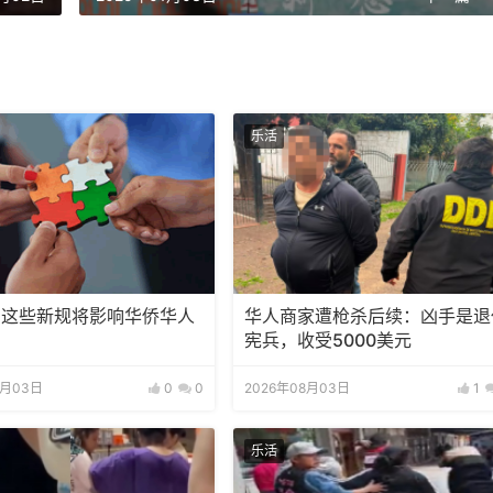
乐活
，这些新规将影响华侨华人
华人商家遭枪杀后续：凶手是退
宪兵，收受5000美元
8月03日
0
0
2026年08月03日
1
乐活