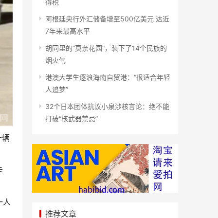
得税
阿根廷央行外汇储备增至500亿美元 达近
7年来最高水平
胡同里的“莫奈花园”，装下了14个民族的
烟火气
港澳大学生逐浪海南自贸港：“很适合年轻
人追梦”
32个日本团体抗议小泉涉核言论：绝不能
打破“核武器禁忌”
一辆
卡
一人
推荐文章