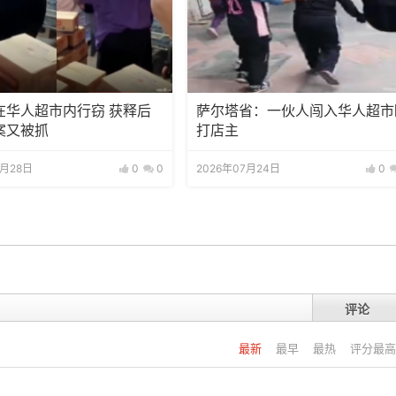
在华人超市内行窃 获释后
萨尔塔省：一伙人闯入华人超市
案又被抓
打店主
7月28日
0
0
2026年07月24日
0
评论
最新
最早
最热
评分最高