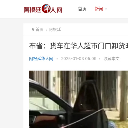
首页
新闻
首页
阿根廷
布省：货车在华人超市门口卸货
阿根廷华人网
•
2025-01-03 05:09
•
收藏本文
布省：货车在华人超市门口卸货时
遭遇抢劫 警方击毙两名