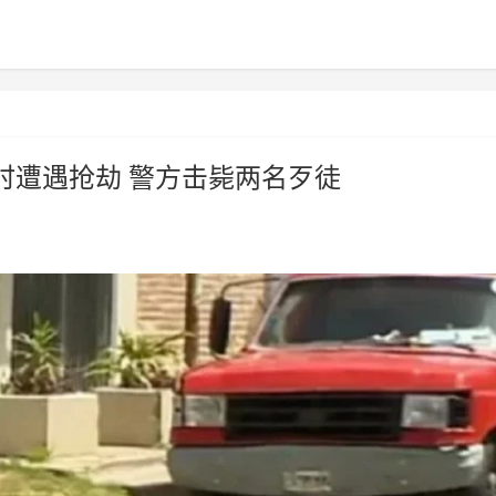
时遭遇抢劫 警方击毙两名歹徒