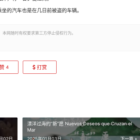
乘坐的汽车也是在几日前被盗的车辆。
。本网随时有权要求第三方停止侵权行为。
赞
打赏
4
漂洋过海的“新”愿 Nuevos Deseos que Cruzan el
Mar
1月02日
2025年01月03日
下一篇 »