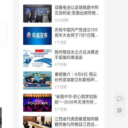
双鹿电池以足球搭建中阿
交流桥梁:受邀出席阿根廷
足协赞助商招待会！
12小时前
庆祝中国共产党成立105
周年大会将于7月1日隆重
举行
1个月前
致阿根廷水立方总决赛选
手家属的邀请函
2个月前
重磅推介｜6月9日 德云
社布宜诺斯艾利斯相声专
场！国风曲艺邂逅南美风
2个月前
情，多元文化狂欢全城集
结！
“亲情中华·侨心筑梦启新
航”—2026年天津市侨界
新春联谊活动成功举办
5个月前
江西省代表团看望旅阿赣
籍侨胞与阿根廷江西总商