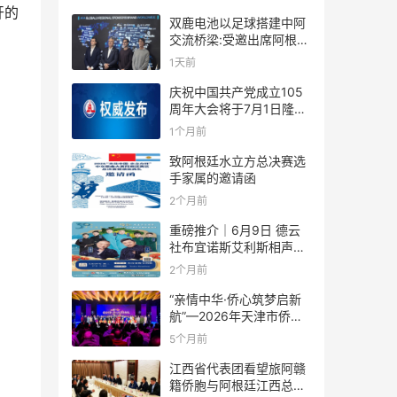
开的
双鹿电池以足球搭建中阿
交流桥梁:受邀出席阿根廷
足协赞助商招待会！
1天前
庆祝中国共产党成立105
周年大会将于7月1日隆重
举行
1个月前
致阿根廷水立方总决赛选
手家属的邀请函
2个月前
重磅推介｜6月9日 德云
社布宜诺斯艾利斯相声专
场！国风曲艺邂逅南美风
2个月前
情，多元文化狂欢全城集
结！
“亲情中华·侨心筑梦启新
航”—2026年天津市侨界
新春联谊活动成功举办
5个月前
江西省代表团看望旅阿赣
籍侨胞与阿根廷江西总商