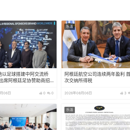
乐活
池以足球搭建中阿交流桥
阿根廷航空公司连续两年盈利 
邀出席阿根廷足协赞助商招
次交纳所得税
8月06日
0
0
2026年08月06日
3
乐活