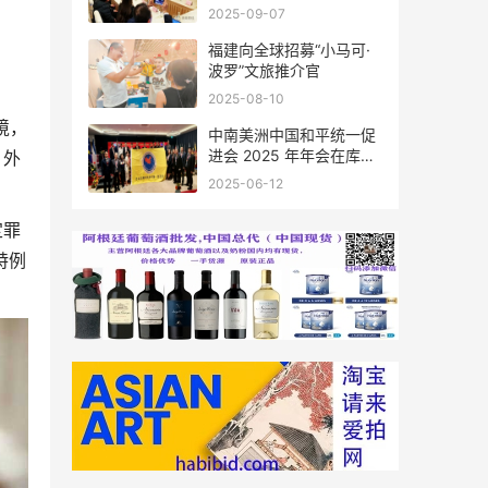
会座谈
2025-09-07
福建向全球招募“小马可·
波罗”文旅推介官
2025-08-10
境，
中南美洲中国和平统一促
进会 2025 年年会在库拉
，外
索圆满举行，共绘反“独”
2025-06-12
促统宏伟蓝图
定罪
特例