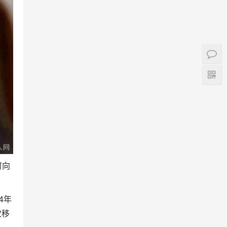
可向
4年
次移