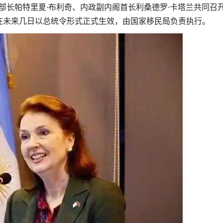
长帕特里夏·布利奇、内政副内阁首长利桑德罗·卡塔兰共同召
在未来几日以总统令形式正式生效，由国家移民局负责执行。