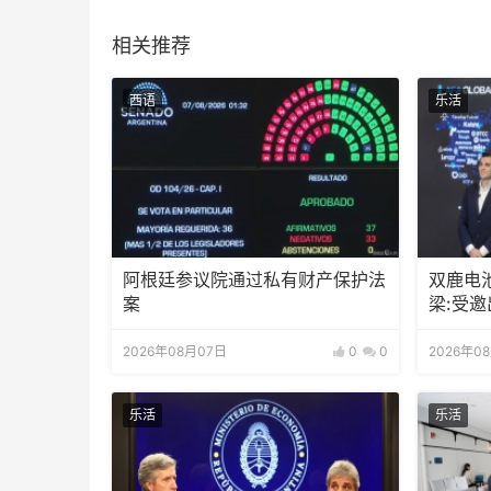
相关推荐
西语
乐活
阿根廷参议院通过私有财产保护法
双鹿电
案
梁:受
待会！
2026年08月07日
0
0
2026年0
乐活
乐活