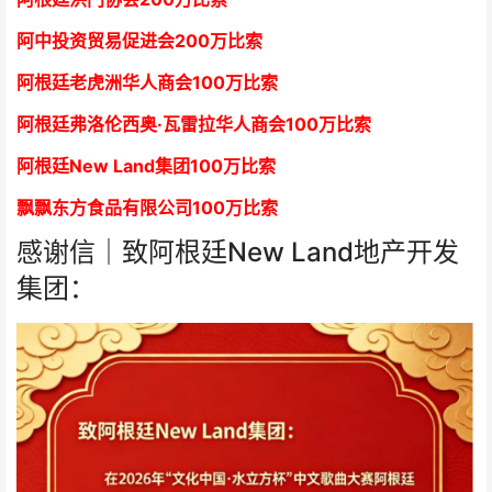
阿中投资贸易促进会
2
00万比索
阿根廷老虎洲华人商会1
00万比索
阿根廷弗洛伦西奥·瓦雷拉华人商会
1
00万比索
阿根廷New Land集团
1
00万比索
飘飘东方食品有限公司
1
00万比索
感谢信｜致阿根廷New Land地产开发
集团：