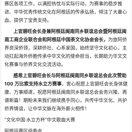
赛区各项工作，以满腔热忱与实际行动，为赛事的稳步推
进、中华优秀传统文化在阿根廷的传承弘扬，倾注了大量心
血、提供了宝贵支持。
上官碧旺会长身兼阿根廷闽南同乡联谊总会暨阿根廷闽
南工商企业联合会和阿根廷中国茶文化协会会长，
为旅阿侨
界资深侨领，深耕侨社、心系家国，始终坚守文化初心，主
动扛起海外侨胞传承中华文化的使命担当，长期助力华文文
化赛事与侨界文化交流活动。
感恩上官碧旺会长与阿根廷闽南同乡联谊总会此次赞助
100 万比索支持水立方赛事
，衷心祝愿上官碧旺会长身体健
康、万事顺遂，祝愿阿根廷闽南同乡联谊总会会务兴隆、再
谱新篇！期盼未来我们继续携手同心，共传中华文化、共护
侨界情谊，让中华文脉在海外薪火相传！
“文化中国·水立方杯”中文歌曲大赛
阿根廷赛区组委会