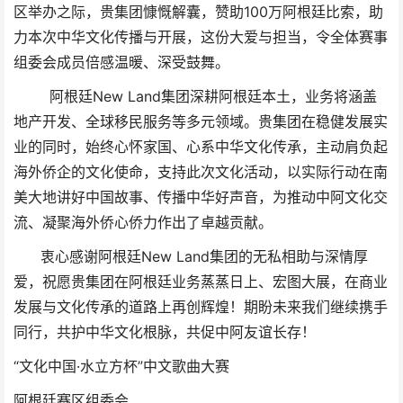
区举办之际，贵集团慷慨解囊，赞助100万阿根廷比索，助
力本次中华文化传播与开展，这份大爱与担当，令全体赛事
组委会成员倍感温暖、深受鼓舞。
阿根廷New Land集团深耕阿根廷本土，业务将涵盖
地产开发、全球移民服务等多元领域。贵集团在稳健发展实
业的同时，始终心怀家国、心系中华文化传承，主动肩负起
海外侨企的文化使命，支持此次文化活动，以实际行动在南
美大地讲好中国故事、传播中华好声音，为推动中阿文化交
流、凝聚海外侨心侨力作出了卓越贡献。
衷心感谢阿根廷New Land集团的无私相助与深情厚
爱，祝愿贵集团在阿根廷业务蒸蒸日上、宏图大展，在商业
发展与文化传承的道路上再创辉煌！期盼未来我们继续携手
同行，共护中华文化根脉，共促中阿友谊长存！
“文化中国·水立方杯”中文歌曲大赛
阿根廷赛区组委会