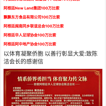
阿根廷New Land集团
1
00万比索
飘飘东方食品有限公司
1
00万比索
阿根廷闽南同乡联谊总会
1
00万比索
阿根廷华人足球协会
1
00万比索
阿根廷阿中地产协会
1
00万比索
以体育凝聚侨胞 以善行彰显大爱:致陈
洁会长的感谢信