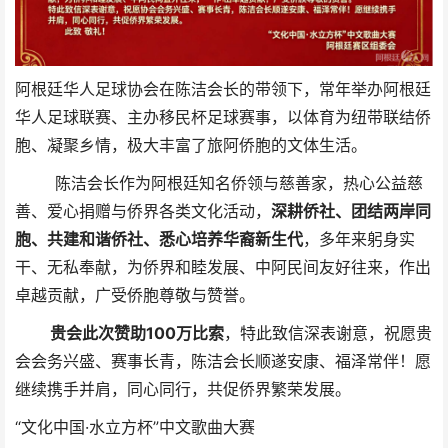
阿根廷华人足球协会在陈洁会长的带领下，常年举办阿根廷
华人足球联赛、主办移民杯足球赛事，以体育为纽带联结侨
胞、凝聚乡情，极大丰富了旅阿侨胞的文体生活。
陈洁会长作为阿根廷知名侨领与慈善家，热心公益慈
善、爱心捐赠与侨界各类文化活动，
深耕侨社、团结两岸同
胞、共建和谐侨社、悉心培养华裔新生代
，多年来躬身实
干、无私奉献，为侨界和睦发展、中阿民间友好往来，作出
卓越贡献，广受侨胞尊敬与赞誉。
贵会此次赞助100万比索
，特此致信深表谢意，祝愿贵
会会务兴盛、赛事长青，陈洁会长顺遂安康、福泽常伴！愿
继续携手并肩，同心同行，共促侨界繁荣发展。
“文化中国·水立方杯”中文歌曲大赛