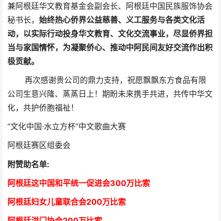
兼阿根廷华文教育基金会副会长、阿根廷中国民族服饰协会
秘书长，
始终热心侨界公益慈善、义工服务与各类文化活
动，以实际行动投身华文教育、文化交流事业，尽显侨界担
当与家国情怀，为凝聚侨心、推动中阿民间友好交流作出积
极贡献。
再次感谢贵公司的鼎力支持，祝愿飘飘东方食品有限
公司生意兴隆、蒸蒸日上！期盼未来携手共进，共传中华文
化，共护侨胞福祉！
“文化中国·水立方杯”中文歌曲大赛
阿根廷赛区组委会
附赞助名单:
阿根廷这中国和平统一促进会300万比索
阿根廷妇女儿童联合会200万比索
阿根廷洪门协会2
00万比索