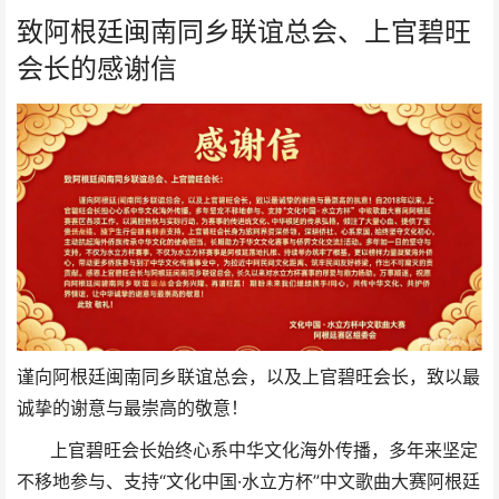
致阿根廷闽南同乡联谊总会、上官碧旺
会长的感谢信
谨向阿根廷闽南同乡联谊总会，以及上官碧旺会长，致以最
诚挚的谢意与最崇高的敬意！
上官碧旺会长始终心系中华文化海外传播，多年来坚定
不移地参与、支持“文化中国·水立方杯”中文歌曲大赛阿根廷