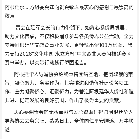
阿根廷水立方组委会谨向贵会致以最衷心的感谢与最崇高的
敬意！
贵会在延晖会长的有力带领下，始终心系侨界发展、
助力文化传承，不仅积极踊跃参与各类侨界公益活动，全力
支持阿根廷华文教育事业发展，更慷慨出资100万比索，鼎
力支持2026“文化中国·水立方杯”中文歌曲大赛阿根廷赛区
赛事举办，以实际行动践行侨团担当。
阿根廷华人导游协会始终秉持团结互助、抱团取暖的宗
旨，凝心聚力、务实作为，扎实推进和谐侨社建设各项工
作，全力凝聚侨心、汇聚侨力，为营造阿根廷华人侨社和睦
共进、稳定发展的良好氛围，作出了极为重要的贡献。
衷心感谢贵会的无私奉献与爱心资助！祝愿阿根廷华人
导游协会会务兴旺、蒸蒸日上，全体同仁平安顺遂、万事顺
遂！