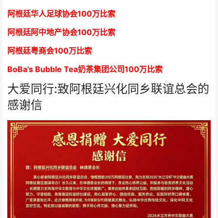
阿根廷华人足球协会
1
00万比索
阿根廷阿中地产协会
1
00万比索
阿根廷粤商会
1
00万比索
BoBa’s Bubble Tea奶茶集团公司
1
00万比索
大爱同行:致阿根廷兴化同乡联谊总会的
感谢信