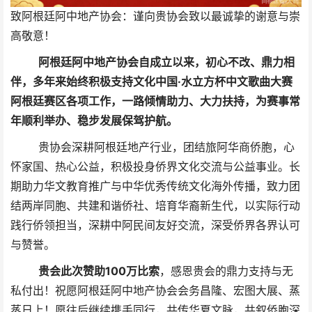
致阿根廷阿中地产协会：谨向贵协会致以最诚挚的谢意与崇
高敬意！
阿根廷阿中地产协会自成立以来，初心不改、鼎力相
伴，多年来始终积极支持文化中国·水立方杯中文歌曲大赛
阿根廷赛区各项工作，一路倾情助力、大力扶持，为赛事常
年顺利举办、稳步发展保驾护航。
贵协会深耕阿根廷地产行业，团结旅阿华商侨胞，心
怀家国、热心公益，积极投身侨界文化交流与公益事业。长
期助力华文教育推广与中华优秀传统文化海外传播，致力团
结两岸同胞、共建和谐侨社、培育华裔新生代，以实际行动
践行侨领担当，深耕中阿民间友好交流，深受侨界各界认可
与赞誉。
贵会此次赞助100万比索
，
感恩贵会的鼎力支持与无
私付出！祝愿阿根廷阿中地产协会会务昌隆、宏图大展、蒸
蒸日上！愿往后继续携手同行，共传华夏文脉，共叙侨胞深