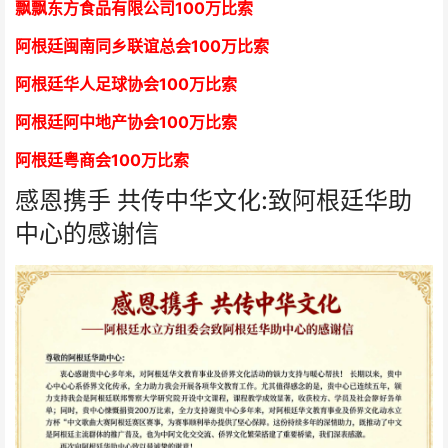
飘飘东方食品有限公司
1
00万比索
阿根廷闽南同乡联谊总会
1
00万比索
阿根廷华人足球协会
1
00万比索
阿根廷阿中地产协会
1
00万比索
阿根廷粤商会
1
00万比索
感恩携手 共传中华文化:致阿根廷华助
中心的感谢信