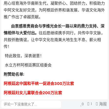
用心培育海外华裔新生代，凝聚侨心、团结侨力，积极助力
中阿文化友好交流，为阿根廷侨界和谐发展、华语文化海外
推广作出了卓越贡献。
由衷感恩贵商会与李维光会长一路以来的鼎力支持、深
情相伴与大爱付出。
往后愿继续携手同行，共传中华文脉，
共叙侨胞情谊，让中华文化在南美大地生生不息、薪火相
传！
特此致信，深表谢意！
水立方杯阿根廷赛区组委会
附赞助名单:
阿根廷这中国和平统一促进会300万比索
阿根廷妇女儿童联合会200万比索
阿根廷洪门协会2
00万比索
0
1
海报
评论