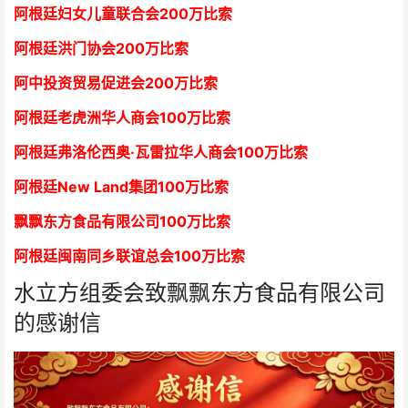
阿根廷妇女儿童联合会200万比索
阿根廷洪门协会2
00万比索
阿中投资贸易促进会
2
00万比索
阿根廷老虎洲华人商会1
00万比索
阿根廷弗洛伦西奥·瓦雷拉华人商会
1
00万比索
阿根廷New Land集团
1
00万比索
飘飘东方食品有限公司
1
00万比索
阿根廷闽南同乡联谊总会
1
00万比索
水立方组委会致飘飘东方食品有限公司
的感谢信