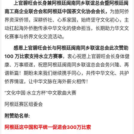
上官碧旺会长身兼阿根廷闽南同乡联谊总会暨阿根廷闽
南工商企业联合会和阿根廷中国茶文化协会会长，
为旅阿侨
界资深侨领，深耕侨社、心系家国，始终坚守文化初心，主
动扛起海外侨胞传承中华文化的使命担当，长期助力华文文
化赛事与侨界文化交流活动。
感恩上官碧旺会长与阿根廷闽南同乡联谊总会此次赞助
100 万比索支持水立方赛事
，衷心祝愿上官碧旺会长身体健
康、万事顺遂，祝愿阿根廷闽南同乡联谊总会会务兴隆、再
谱新篇！期盼未来我们继续携手同心，共传中华文化、共护
侨界情谊，让中华文脉在海外薪火相传！
“文化中国·水立方杯”中文歌曲大赛
阿根廷赛区组委会
附赞助名单:
阿根廷这中国和平统一促进会300万比索