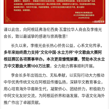
谨以此信，向阿根廷弗洛伦西奥·瓦雷拉华人商会及李维光
会长，致以最诚挚的感谢与崇高敬意！
长久以来，李维光会长热心侨务公益，心系文化传承，
多年来始终鼎力支持“文化中国·水立方杯”中文歌曲大赛阿
根廷赛区各项赛事举办。本次更是慷慨解囊，赞助本次水立
方中文歌曲大赛100万比索
，全力助力赛事顺利开展。
李会长多年出钱出力、无私奉献，以实际行动大力推动
中华优秀传统文化在阿根廷传播弘扬，深耕华文教育事业，
用心培育海外华裔新生代，凝聚侨心、团结侨力，积极助力
中阿文化友好交流，为阿根廷侨界和谐发展、华语文化海外
推广作出了卓越贡献。