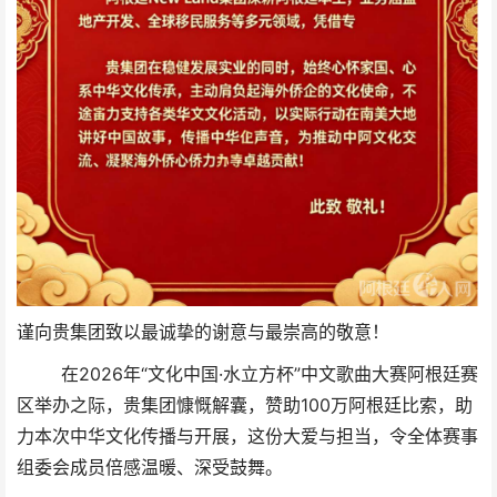
谨向贵集团致以最诚挚的谢意与最崇高的敬意！
在2026年“文化中国·水立方杯”中文歌曲大赛阿根廷赛
区举办之际，贵集团慷慨解囊，赞助100万阿根廷比索，助
力本次中华文化传播与开展，这份大爱与担当，令全体赛事
组委会成员倍感温暖、深受鼓舞。