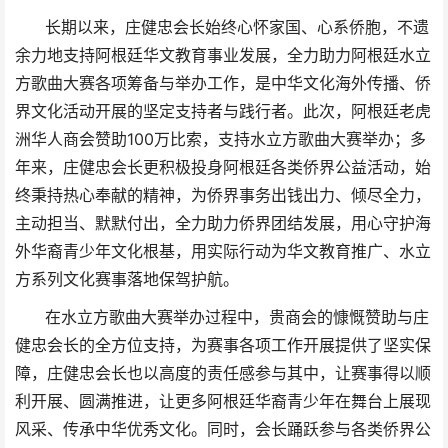
长期以来，庄健忠会长始终心怀家国、心系侨胞，不遗
余力地支持阿根廷华文教育事业发展，全力助力阿根廷水立
方歌曲大赛各项筹备与举办工作，是中华文化海外传播、侨
界文化活动开展的坚定支持者与践行者。此次，阿根廷老虎
洲华人商会赞助100万比索，支持水立方歌曲大赛举办；多
年来，庄健忠会长更积极投身阿根廷各类侨界公益活动，始
终秉持热心奉献的精神，为侨界事务出钱出力、倾尽全力，
主动担当、默默付出，全力助力侨界团结发展，用心守护海
外华裔青少年文化根基，用实际行动为华文教育推广、水立
方系列文化赛事落地保驾护航。
在水立方歌曲大赛举办过程中，贵商会的慷慨赞助与庄
健忠会长的全方位支持，为赛事各项工作开展提供了坚实保
障，
庄健忠
会长也以高度的责任感参与其中，让赛事得以顺
利开展、圆满推进，让更多阿根廷华裔青少年在舞台上展现
风采、传承中华优秀文化。同时，会长踊跃参与各类侨界公