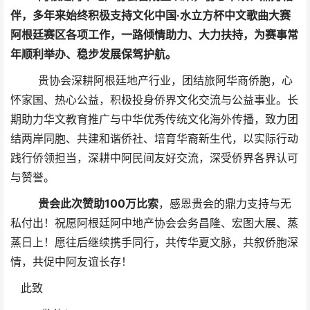
伴，多年来始终积极支持文化中国·水立方杯中文歌曲大赛
阿根廷赛区各项工作，一路倾情助力、大力扶持，为赛事常
年顺利举办、稳步发展保驾护航。
贵协会深耕阿根廷地产行业，团结旅阿华商侨胞，心
怀家国、热心公益，积极投身侨界文化交流与公益事业。长
期助力华文教育推广与中华优秀传统文化海外传播，致力团
结两岸同胞、共建和谐侨社、培育华裔新生代，以实际行动
践行侨领担当，深耕中阿民间友好交流，深受侨界各界认可
与赞誉。
贵会此次赞助100万比索
，
感恩贵会的鼎力支持与无
私付出！祝愿阿根廷阿中地产协会会务昌隆、宏图大展、蒸
蒸日上！愿往后继续携手同行，共传华夏文脉，共叙侨胞深
情，共促中阿友谊长存！
此致