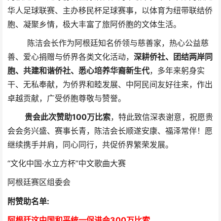
华人足球联赛、主办移民杯足球赛事，以体育为纽带联结侨
胞、凝聚乡情，极大丰富了旅阿侨胞的文体生活。
陈洁会长作为阿根廷知名侨领与慈善家，热心公益慈
善、爱心捐赠与侨界各类文化活动，
深耕侨社、团结两岸同
胞、共建和谐侨社、悉心培养华裔新生代
，多年来躬身实
干、无私奉献，为侨界和睦发展、中阿民间友好往来，作出
卓越贡献，广受侨胞尊敬与赞誉。
贵会此次赞助100万比索
，特此致信深表谢意，祝愿贵
会会务兴盛、赛事长青，陈洁会长顺遂安康、福泽常伴！愿
继续携手并肩，同心同行，共促侨界繁荣发展。
“文化中国·水立方杯”中文歌曲大赛
阿根廷赛区组委会
附赞助名单:
阿根廷这中国和平统一促进会300万比索