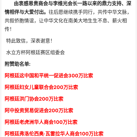
由衷感恩贵商会与李维光会长一路以来的鼎力支持、深
情相伴与大爱付出。
往后愿继续携手同行，共传中华文脉，
共叙侨胞情谊，让中华文化在南美大地生生不息、薪火相
传！
特此致信，深表谢意！
水立方杯阿根廷赛区组委会
附赞助名单:
阿根廷这中国和平统一促进会300万比索
阿根廷妇女儿童联合会200万比索
阿根廷洪门协会2
00万比索
阿中投资贸易促进会
2
00万比索
阿根廷老虎洲华人商会1
00万比索
阿根廷弗洛伦西奥·瓦雷拉华人商会
1
00万比索