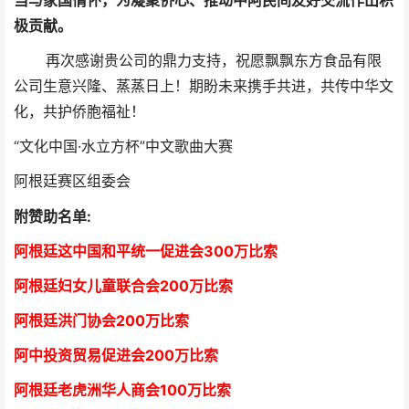
当与家国情怀，为凝聚侨心、推动中阿民间友好交流作出积
极贡献。
再次感谢贵公司的鼎力支持，祝愿飘飘东方食品有限
公司生意兴隆、蒸蒸日上！期盼未来携手共进，共传中华文
化，共护侨胞福祉！
“文化中国·水立方杯”中文歌曲大赛
阿根廷赛区组委会
附赞助名单:
阿根廷这中国和平统一促进会300万比索
阿根廷妇女儿童联合会200万比索
阿根廷洪门协会2
00万比索
阿中投资贸易促进会
2
00万比索
阿根廷老虎洲华人商会1
00万比索