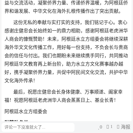
益与交流活动，凝聚侨界力量、传递侨界温暖，为阿根廷侨
界和谐发展、中华文化在海外扎根传播作出了突出贡献。
这份无私的奉献与实打实的支持，我们铭记于心。衷心
感谢庄健忠会长始终如一的鼎力相助，感谢阿根廷老虎洲华
人商会的慷慨赞助！未来，阿根廷水立方组委会将继续深耕
海外华文文化传播工作，用好每一份支持，不负会长与贵商
会的信任与付出。我们也期盼未来继续携手同行，共同推动
阿根廷华文教育再上新台阶，助力水立方文化赛事越办越
好，携手凝聚侨界力量，共促中阿民间文化交流，共护中华
文化海外传承！
最后，祝愿庄健忠会长身体健康、万事顺遂、阖家幸
福！祝愿阿根廷老虎洲华人商会蒸蒸日上、基业长青！
阿根廷水立方组委会
附赞助名单:
0
1
海报
评论