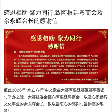
感恩相助 聚力同行:致阿根廷粤商会及
余永辉会长的感谢信
值此2026年“水立方杯”中文歌曲大赛阿根廷赛区赛事筹备
与举办之际，大赛组委会谨向阿根廷粤商会，以及心系侨界
文化事业的余永辉会长，致以最衷心的感谢与最崇高的敬
意！