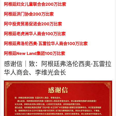
阿根廷妇女儿童联合会200万比索
阿根廷洪门协会2
00万比索
阿中投资贸易促进会
2
00万比索
阿根廷老虎洲华人商会1
00万比索
阿根廷弗洛伦西奥·瓦雷拉华人商会
1
00万比索
阿根廷New Land集团
1
00万比索
感谢信｜致：阿根廷弗洛伦西奥·瓦雷拉
华人商会、李维光会长