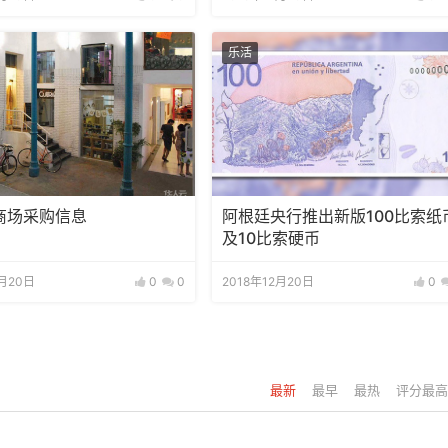
乐活
商场采购信息
阿根廷央行推出新版100比索纸
及10比索硬币
2月20日
0
0
2018年12月20日
0
最新
最早
最热
评分最高