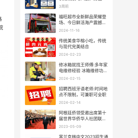
人事业
3周前
福旺超市全新鲜品荣耀登
格
场、今日鲜活海产震撼来
院
袭！
2024-11-16
传统美食华榕小吃，传统
与现代完美结合
2024-02-23
修冰箱就找王师傅:多年家
电维修经验 冰箱维修功底
深厚
2024-02-15
招聘西班牙语老师:时间地
点不限制，可兼职可全职
2024-02-14
阿根廷侨领受邀出席第十
届世界华侨华人社团联谊
大会
2023-05-09
富兰克林中文2023招生通