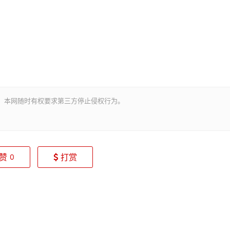
。本网随时有权要求第三方停止侵权行为。
赞
打赏
0