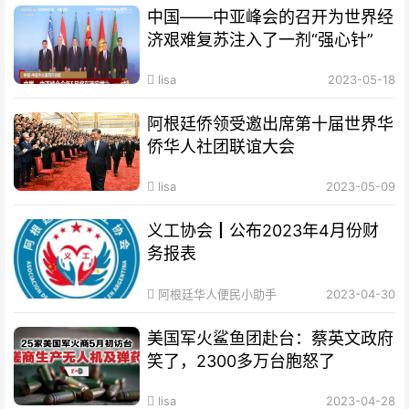
中国——中亚峰会的召开为世界经
济艰难复苏注入了一剂“强心针”
lisa
2023-05-18
阿根廷侨领受邀出席第十届世界华
侨华人社团联谊大会
lisa
2023-05-09
义工协会┃公布2023年4月份财
务报表
阿根廷华人便民小助手
2023-04-30
美国军火鲨鱼团赴台：蔡英文政府
笑了，2300多万台胞怒了
lisa
2023-04-28