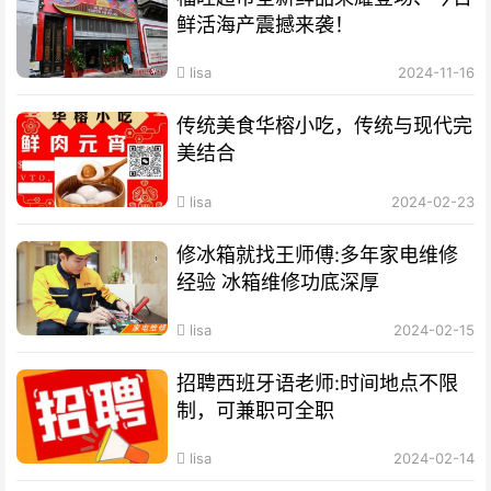
鲜活海产震撼来袭！
lisa
2024-11-16
传统美食华榕小吃，传统与现代完
美结合
lisa
2024-02-23
修冰箱就找王师傅:多年家电维修
经验 冰箱维修功底深厚
lisa
2024-02-15
招聘西班牙语老师:时间地点不限
制，可兼职可全职
lisa
2024-02-14