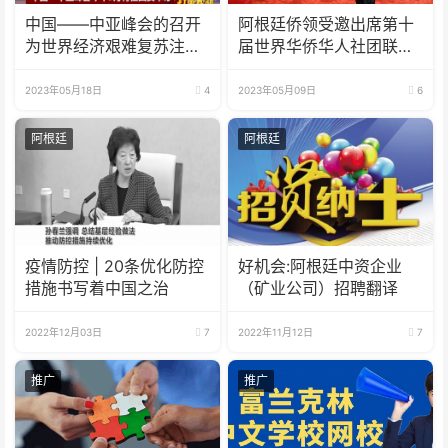
中国——中亚峰会的召开
阿根廷侨领受邀出席第十
为世界经济艰难复苏注入
届世界华侨华人社团联谊
了一剂“强心针”
大会
2023年05月18日
4
2023年05月09日
6
阿根廷
阿根廷
疫情防控 | 20条优化防控
好机会:阿根廷中资企业
措施书写着中国之治
（矿业公司）招聘翻译
2022年12月03日
7
2022年11月12日
7
推广
推广