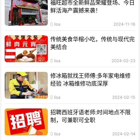
福旺超市全新鲜品荣耀登场、今日
鲜活海产震撼来袭！
lisa
2024-11-16
传统美食华榕小吃，传统与现代完
美结合
lisa
2024-02-23
修冰箱就找王师傅:多年家电维修
经验 冰箱维修功底深厚
lisa
2024-02-15
招聘西班牙语老师:时间地点不限
制，可兼职可全职
lisa
2024-02-14