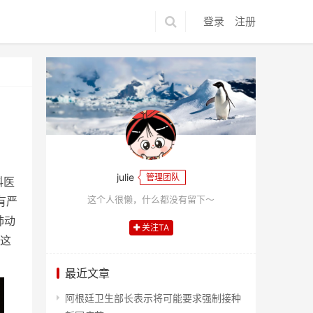
登录
注册
julie
管理团队
科医
这个人很懒，什么都没有留下～
有严
肺动
关注TA
始这
最近文章
阿根廷卫生部长表示将可能要求强制接种