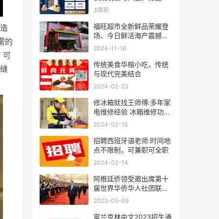
人事业
3周前
福旺超市全新鲜品荣耀登
编造
场、今日鲜活海产震撼来
需的
袭！
2024-11-16
、可
传统美食华榕小吃，传统
于缝
与现代完美结合
2024-02-23
修冰箱就找王师傅:多年家
电维修经验 冰箱维修功底
深厚
2024-02-15
招聘西班牙语老师:时间地
点不限制，可兼职可全职
2024-02-14
阿根廷侨领受邀出席第十
届世界华侨华人社团联谊
大会
2023-05-09
富兰克林中文2023招生通