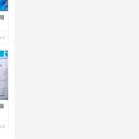
赠
0
童
0