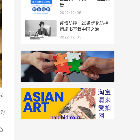
告
2022-12-05
疫情防控 | 20条优化防控
措施书写着中国之治
2022-12-03
完
括为
负