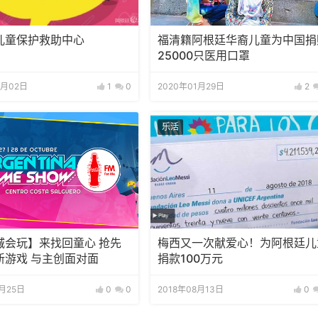
儿童保护救助中心
福清籍阿根廷华裔儿童为中国捐
25000只医用口罩
6月02日
1
0
2020年01月29日
2
乐活
城会玩】来找回童心 抢先
梅西又一次献爱心！为阿根廷儿
新游戏 与主创面对面
捐款100万元
0月25日
0
0
2018年08月13日
0