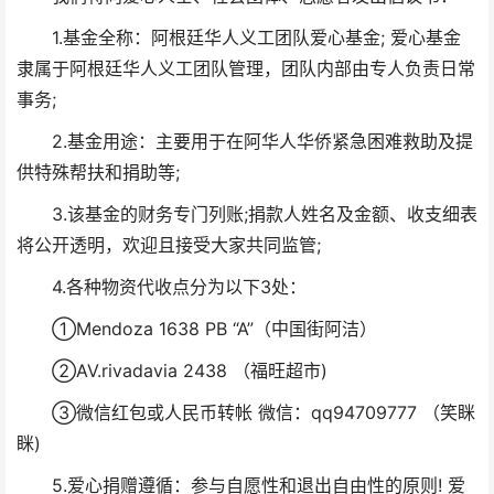
1.基金全称：阿根廷华人义工团队爱心基金; 爱心基金
隶属于阿根廷华人义工团队管理，团队内部由专人负责日常
事务;
2.基金用途：主要用于在阿华人华侨紧急困难救助及提
供特殊帮扶和捐助等;
3.该基金的财务专门列账;捐款人姓名及金额、收支细表
将公开透明，欢迎且接受大家共同监管;
4.各种物资代收点分为以下3处：
①Mendoza 1638 PB “A”（中国街阿洁）
②AV.rivadavia 2438 （福旺超市)
③微信红包或人民币转帐 微信：qq94709777 （笑眯
眯)
5.爱心捐赠遵循：参与自愿性和退出自由性的原则! 爱