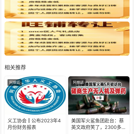
相关推荐
阿根廷
阿根廷
义工协会┃公布2023年4
美国军火鲨鱼团赴台：蔡
月份财务报表
英文政府笑了，2300多万
台胞怒了