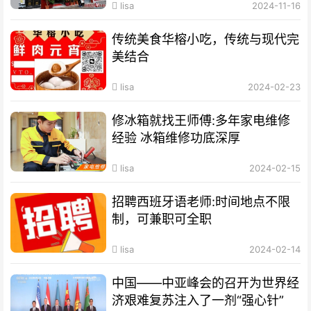
lisa
2024-11-16
传统美食华榕小吃，传统与现代完
美结合
lisa
2024-02-23
修冰箱就找王师傅:多年家电维修
经验 冰箱维修功底深厚
lisa
2024-02-15
招聘西班牙语老师:时间地点不限
制，可兼职可全职
lisa
2024-02-14
中国——中亚峰会的召开为世界经
济艰难复苏注入了一剂“强心针”