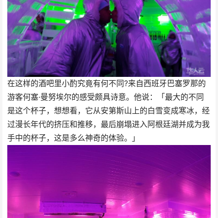
在这样的酒吧里小酌究竟有何不同?来自西班牙巴塞罗那的
游客何塞·曼努埃尔的感受颇具诗意。他说：「最大的不同
是这个杯子，想想看，它从安第斯山上的白雪变成寒冰，经
过漫长年代的挤压和推移，最后崩塌进入阿根廷湖并成为我
手中的杯子，这是多么神奇的体验。」