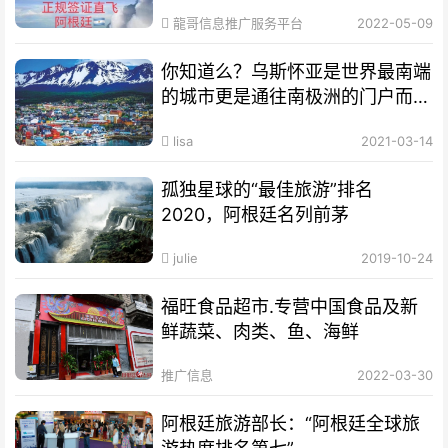
龍哥信息推广服务平台
2022-05-09
你知道么？乌斯怀亚是世界最南端
的城市更是通往南极洲的门户而驰
名世界
lisa
2021-03-14
孤独星球的“最佳旅游”排名
2020，阿根廷名列前茅
julie
2019-10-24
福旺食品超市.专营中国食品及新
鲜蔬菜、肉类、鱼、海鲜
推广信息
2022-03-30
阿根廷旅游部长：“阿根廷全球旅