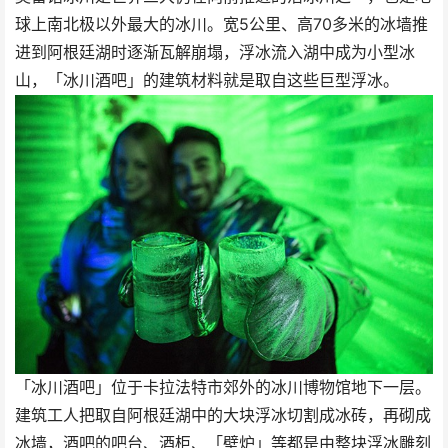
球上南北极以外最大的冰川。宽5公里、高70多米的冰墙推
进到阿根廷湖时逐渐瓦解崩塌，浮冰流入湖中成为小型冰
山，「冰川酒吧」的建筑材料就是取自这些巨型浮冰。
「冰川酒吧」位于卡拉法特市郊外的冰川博物馆地下一层。
建筑工人把取自阿根廷湖中的大块浮冰切割成冰砖，再砌成
冰墙，酒吧的吧台、酒柜、「壁炉」等都是由整块浮冰雕刻