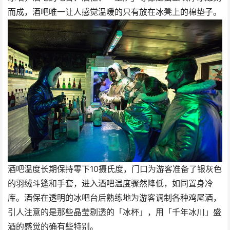
而成，酒吧唯一让人感觉温暖的只有放在冰凳上的棉垫子。
酒吧温度长期保持零下10摄氏度，门口为游客准备了银灰色
的羽绒斗篷和手套，进入酒吧温度骤然降低，如同置身冷
库。酒保在透明的冰吧台后熟练地为游客调制各种鸡尾酒，
引人注意的是那些晶莹剔透的「冰杯」，用「千年冰川」盛
酒的感觉的确有些特别。