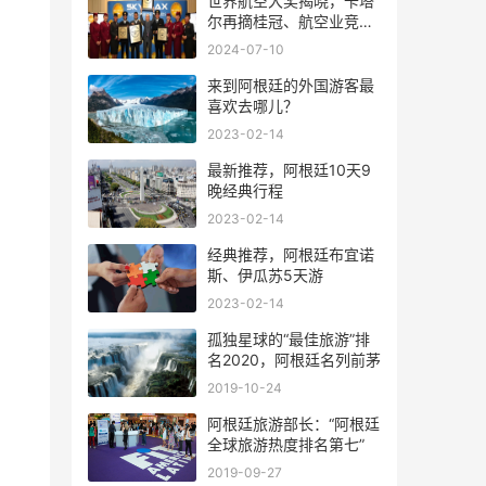
世界航空大奖揭晓，卡塔
尔再摘桂冠、航空业竞争
风起云涌
2024-07-10
来到阿根廷的外国游客最
喜欢去哪儿？
2023-02-14
最新推荐，阿根廷10天9
晚经典行程
2023-02-14
经典推荐，阿根廷布宜诺
斯、伊瓜苏5天游
2023-02-14
孤独星球的“最佳旅游”排
名2020，阿根廷名列前茅
2019-10-24
阿根廷旅游部长：“阿根廷
全球旅游热度排名第七”
2019-09-27