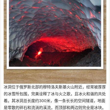
冰洞位于俄罗斯北部的穆特洛夫斯基火山附近，经常被厚厚
的冰雪所包围，完美诠释了冰与火之歌，且冰火和谐的共处
着。其冰洞总长度约300米，像一条长长的空间隧道，地面
是零散的碎石和流淌的溪流，而顶部和两边则完全是冰块。