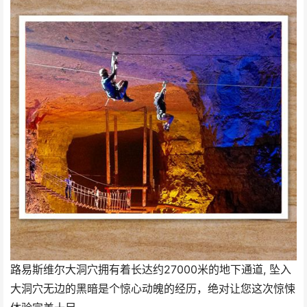
路易斯维尔大洞穴拥有着长达约27000米的地下通道, 坠入
大洞穴无边的黑暗是个惊心动魄的经历，绝对让您这次惊悚