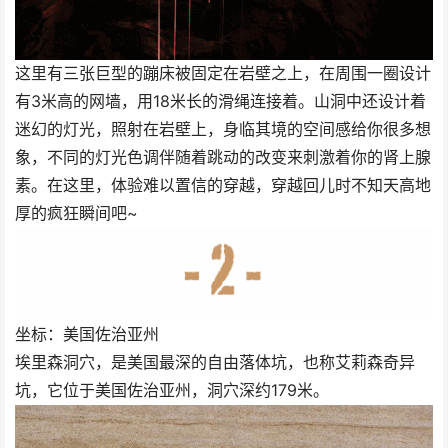
这里有三张巨型的蹦床被固定在岩壁之上，在周围一圈设计
有3米高的网墙，用18米长的滑绳连接着。山洞中还设计着
迷幻的灯光，照射在岩壁上，身临其境的空间感给你很多想
象，不同的灯光色调伴随着跳动的改变来刺激着你的肾上腺
素。在这里，体验难以置信的穿越，穿越回儿时不知天高地
厚的疯狂瞬间吧~
坐标：美国佐治亚州
埃里森洞穴，是美国最深的自由落体坑，也称艾莉森奇异
坑，它位于美国佐治亚州，洞穴深约179米。