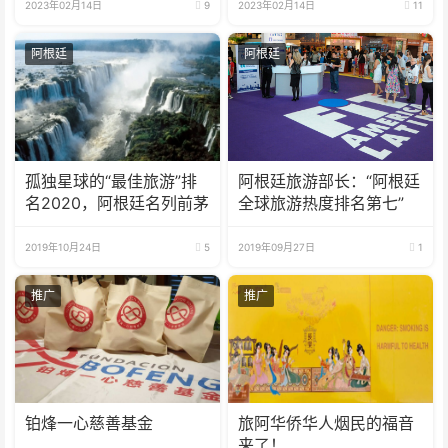
2023年02月14日
9
2023年02月14日
11
阿根廷
阿根廷
孤独星球的“最佳旅游”排
阿根廷旅游部长：“阿根廷
名2020，阿根廷名列前茅
全球旅游热度排名第七”
2019年10月24日
5
2019年09月27日
1
推广
推广
铂烽一心慈善基金
旅阿华侨华人烟民的福音
来了！