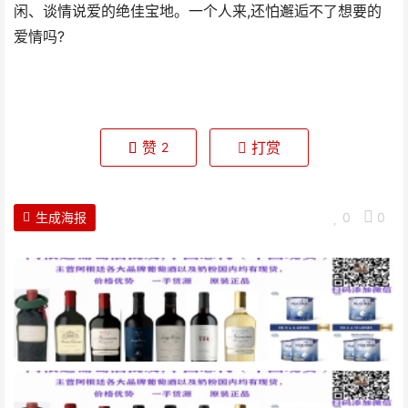
闲、谈情说爱的绝佳宝地。一个人来,还怕邂逅不了想要的
爱情吗?
赞
打赏
2
生成海报
0
0