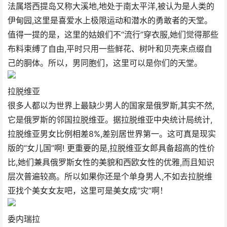
法属塔西提岛又称大溪地,地处于南太平洋,被认为是人类的
伊甸园,这里是喜爱水上极限运动和潜水的勇敢者的天堂。
值得一提的是，这里的姑娘们不“流行”穿衣服,她们觉得那些
布料束缚了自由,平时只用一些鲜花、树叶和贝壳来点缀自
己的胴体。所以，男同胞们，这里可以是你们的天堂。
拉脱维亚
很多人都以为世界上最缺少男人的国家是俄罗斯,其实不然,
它是俄罗斯的邻国拉脱维亚。据拉脱维亚中央统计局统计,
拉脱维亚男女比例相差8%,差别居世界第一。这可真是现实
版的“女儿国”啊! 更重要的是,拉脱维亚女郎具备超高的性价
比,她们兼具俄罗斯女性的美貌和西欧女性的优雅,而且知识
层次普遍较高。所以如果你还是个单身男人,不如去拉脱维
亚找个美女女友吧，这里可是美女成“灾”啊！
委内瑞拉