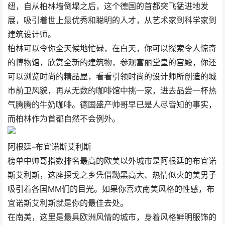
纽，自从柏林墙倒塌之后，这个德国的首都突飞猛进地发
展，吸引着世上最优秀和聪明的人才，从艺术家到科学家到
建筑设计师。
柏林可以令你全天候地忙碌，在白天，你可以探索令人惊奇
的博物馆，欣赏全新的建筑物，参观富丽堂皇的宫殿，你还
可以浏览时尚的精品屋，看看引领时尚的设计师所创造的城
市前卫风貌，再从无数的咖啡馆中挑一家，进去品尝一杯热
气腾腾的牛奶咖啡。德国盛产帅哥早已是人尽皆知的事实，
而柏林作为首都自然不会例外。
阿根廷-布宜诺斯艾利斯
榜单中帅哥指数排名最高的欧美以外城市是阿根廷的布宜诺
斯艾利斯，这座探戈之乡凭借黝黑高大、热情似火的美男子
吸引着各国MM们的目光。如果你喜欢南美风格的性感，布
宜诺斯艾利斯就是你的最佳去处。
在南美，这里是最具欧洲风情的城市，身着风格鲜明服饰的