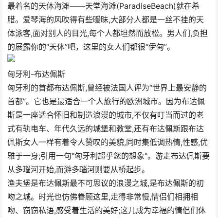
最着名的天体海滩——天堂海滩(ParadiseBeach)就在希
腊。爱琴海的风吹得有些暧昧,大部分人都是一丝不挂的天
体泳客,面对别人的目光,每个人都坦然而放松。男人们,负担
的展露你的“天体”吧，这里的女人们都很“伊甸”。
匈牙利-布达佩斯
匈牙利的首都布达佩斯,曾经被法国人评为“世界上最安静的
首都”。它也是最适合一个人旅行的欧洲城市。因为布达佩
斯是一座适合怀旧和制造浪漫的城市,不仅有叮当而过的老
式有轨电车、年代久远的城堡和教堂,还有布达佩斯跟布达
佩斯女人一样有着令人赞叹的美貌,同时集低调热情,性感,优
雅于一身;引用一句"匈牙利超乎您的想象"。游走布达佩斯要
从多瑙河开始,而游多瑙河则要从桥起步。
渔夫堡是布达佩斯最不可思议的浪漫之城,是布达佩斯的初
吻之城。时光也仿佛眷顾这里,走得非常慢,情侣们相拥相
吻、窃窃私语,感受着生活的美好;这儿成为幸福的情侣们休