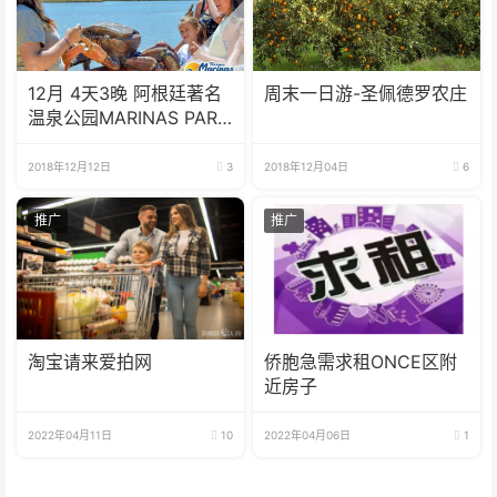
12月 4天3晚 阿根廷著名
周末一日游-圣佩德罗农庄
温泉公园MARINAS PARK
游
2018年12月12日
3
2018年12月04日
6
推广
推广
淘宝请来爱拍网
侨胞急需求租ONCE区附
近房子
2022年04月11日
10
2022年04月06日
1