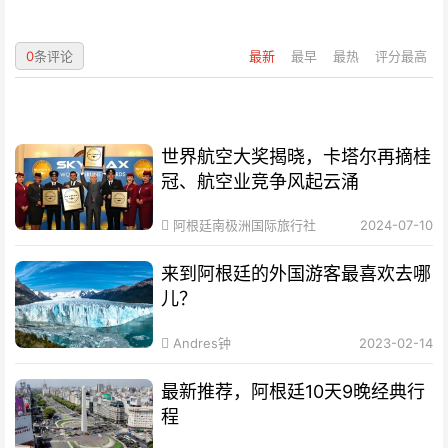
0
条评论
最新
最早
最热
评分最高
世界航空大奖揭晓，卡塔尔再摘桂
冠、航空业竞争风起云涌
阿根廷南极洲国际旅行社
2024-07-10
来到阿根廷的外国游客最喜欢去哪
儿？
Andres钟
2023-02-14
最新推荐，阿根廷10天9晚经典行
程