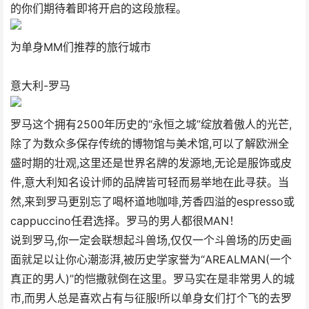
的你们期待着即将开启的这段旅程。
为单身MM们推荐的旅行城市
意大利-罗马
罗马这个拥有2500年历史的“永恒之城”绽放着傲人的光芒,
除了为数众多保存传统的博物馆与美术馆,可以了解欧洲全
盛时期的壮观,这里还是世界名牌的发源地,无论是服饰或皮
件,意大利知名设计师的品牌皆可轻而易举地在此寻获。当
然,来到罗马更别忘了喝杯道地咖啡,芳香四溢的espresso或
cappuccino任君选择。罗马的男人都很MAN！
说到罗马,你一定会联想起斗兽场,仅仅一个斗兽场的历史画
面就足以让你心潮澎湃,被历史学家誉为“AREALMAN(一个
真正的男人)”的恺撒就倒在这里。罗马实在是非常男人的城
市,而男人总是喜欢占有与征服!所以单身女们打个飞的去罗