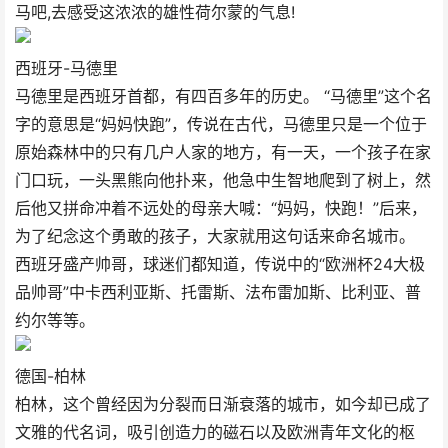
马吧,去感受这浓浓的雄性荷尔蒙的气息!
西班牙-马德里
马德里是西班牙首都，有四百多年的历史。 “马德里”这个名
字的意思是“妈妈快跑”，传说在古代，马德里只是一个位于
原始森林中的只有几户人家的地方，有一天，一个孩子在家
门口玩，一头黑熊向他扑来，他急中生智地爬到了树上，然
后他又拼命冲着不远处的母亲大喊：“妈妈，快跑！”后来，
为了纪念这个勇敢的孩子，大家就用这句话来命名城市。
西班牙盛产帅哥，球迷们都知道，传说中的“欧洲杯24大极
品帅哥”中卡西利亚斯、托雷斯、法布雷加斯、比利亚、普
约尔等等。
德国-柏林
柏林，这个曾经因为分裂而日渐衰落的城市，如今却已成了
文雅的代名词，吸引创造力的磁石以及欧洲青年文化的枢