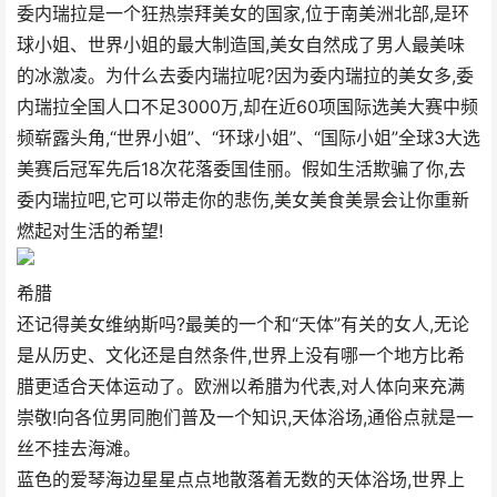
委内瑞拉是一个狂热崇拜美女的国家,位于南美洲北部,是环
球小姐、世界小姐的最大制造国,美女自然成了男人最美味
的冰激凌。为什么去委内瑞拉呢?因为委内瑞拉的美女多,委
内瑞拉全国人口不足3000万,却在近60项国际选美大赛中频
频崭露头角,“世界小姐”、“环球小姐”、“国际小姐”全球3大选
美赛后冠军先后18次花落委国佳丽。假如生活欺骗了你,去
委内瑞拉吧,它可以带走你的悲伤,美女美食美景会让你重新
燃起对生活的希望!
希腊
还记得美女维纳斯吗?最美的一个和“天体”有关的女人,无论
是从历史、文化还是自然条件,世界上没有哪一个地方比希
腊更适合天体运动了。欧洲以希腊为代表,对人体向来充满
崇敬!向各位男同胞们普及一个知识,天体浴场,通俗点就是一
丝不挂去海滩。
蓝色的爱琴海边星星点点地散落着无数的天体浴场,世界上