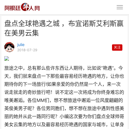
盘点全球艳遇之城 ，布宜诺斯艾利斯赢
在美男云集
julie
关注
2018-07-29
盘点全球艳遇之城 ，布宜诺斯艾
旅途之中，总有那么些许东西让人期待，比如说“艳遇”。今
利斯赢在美男云集
天，我们就来盘点一下那些最容易经历艳遇的地方，让你也
期待你的下一场旅行!如果亲爱的你仍然是一个人，来一次
说走就走的奇妙旅行吧！说不定这一次将成为你终身难忘的
唯美邂逅。各位MM们，想不想旅途中邂逅一位风度翩翩的
英俊美男子呢？各位男同胞们，想不想在旅途中遇到性感美
丽的她并从此一路同行呢？小编这次要为你们盘点全球帅哥
美女云集的地方以及最容易经历艳遇的国家与城市，让单身