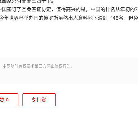
签国家只有寥寥三四十个。
中国签订了互免签证协定，值得高兴的是，中国的排名从年初的7
为今年世界杯举办国的俄罗斯虽然出人意料地下滑到了48名，但
。本网随时有权要求第三方停止侵权行为。
赞
打赏
0