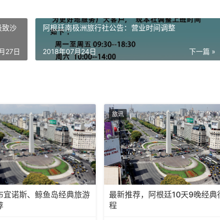
极致沙
阿根廷南极洲旅行社公告：营业时间调整
7月27日
2018年07月24日
下一篇 »
旅讯
布宜诺斯、鲸鱼岛经典旅游
最新推荐，阿根廷10天9晚经典
荐
程