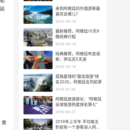
国和
来到阿根廷的外国游客最
根廷
喜欢去哪儿？
2023-02-14
最新推荐，阿根廷10天9
晚经典行程
2023-02-14
经典推荐，阿根廷布宜诺
斯、伊瓜苏5天游
2023-02-14
孤独星球的“最佳旅游”排
名2020，阿根廷名列前茅
2019-10-24
阿根廷旅游部长：“阿根廷
全球旅游热度排名第七”
2019-09-27
2019年上半年 平均每五
、索
秒就有一个游客进入阿根