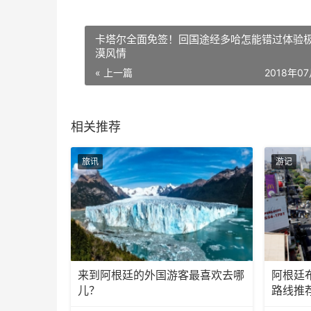
卡塔尔全面免签！回国途经多哈怎能错过体验
漠风情
« 上一篇
2018年0
相关推荐
旅讯
游记
来到阿根廷的外国游客最喜欢去哪
阿根廷
儿？
路线推