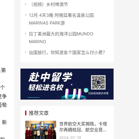
（视频）乡村啤酒节
12月 4天3晚 阿根廷著名温泉公园
MARINAS PARK游
拉丁美洲最大的海洋公园MUNDO
MARINO
出国旅行，你知道各个国家怎么付小费？
名第
7个
竞争
葡萄
推荐文章
，新
世界航空大奖揭晓，卡塔
尔再摘桂冠、航空业竞争
风起云涌
2024-07-10