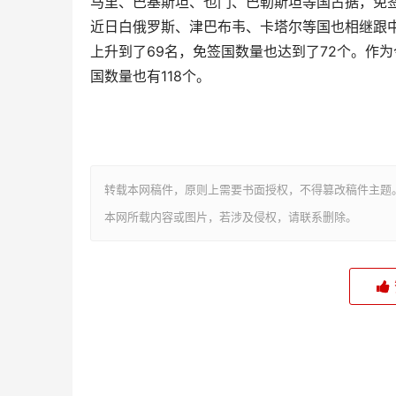
马里、巴基斯坦、也门、巴勒斯坦等国占据，免
近日白俄罗斯、津巴布韦、卡塔尔等国也相继跟
上升到了69名，免签国数量也达到了72个。作
国数量也有118个。
转载本网稿件，原则上需要书面授权，不得篡改稿件主题
本网所载内容或图片，若涉及侵权，请联系删除。