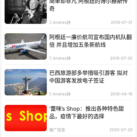
简单却非凡 阿根廷的博尔赫斯传
奇
Andres钟
2019-07-31
阿根廷一廉价航司宣布国内机队翻
倍 并且增加五条新航线
Andres钟
2019-07-30
巴西旅游部多举措吸引游客 拟对
中国游客发放电子签证
Andres钟
2019-04-16
‘蕾咪’s Shop：推出各种特色甜
品，疫情下最好的选择
推广信息
2020-07-29