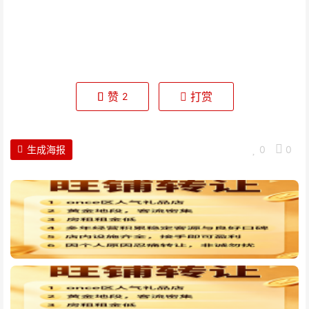
赞
打赏
2
生成海报
0
0