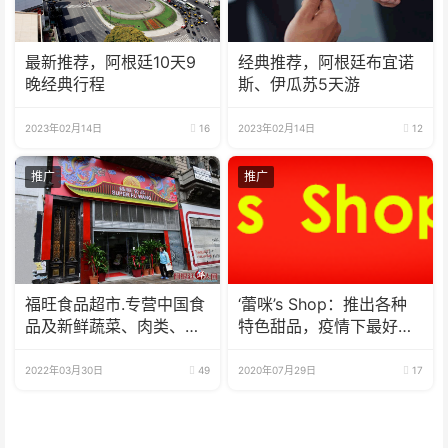
最新推荐，阿根廷10天9
经典推荐，阿根廷布宜诺
晚经典行程
斯、伊瓜苏5天游
2023年02月14日
16
2023年02月14日
12
推广
推广
福旺食品超市.专营中国食
‘蕾咪’s Shop：推出各种
品及新鲜蔬菜、肉类、
特色甜品，疫情下最好的
鱼、海鲜
选择
2022年03月30日
49
2020年07月29日
17