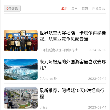
0
条评论
最新
最早
最热
评分最高
世界航空大奖揭晓，卡塔尔再摘桂
冠、航空业竞争风起云涌
阿根廷南极洲国际旅行社
2024-07-10
来到阿根廷的外国游客最喜欢去哪
儿？
Andres钟
2023-02-14
最新推荐，阿根廷10天9晚经典行
程
lisa
2023-02-14