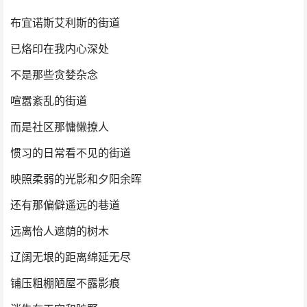
布宜诺斯艾利斯的街道
已烙印在我内心深处
不是那些贪婪杂念
喧嚣紊乱的街道
而是社区那慵懒撩人
惯习的日常看不见的街道
映照柔弱的光影和夕阳余晖
还有那偏僻遥远的巷道
远离怡人遮荫的树木
辽阔无垠的距离绵延无尽
铺压粗棚陋屋不露影痕