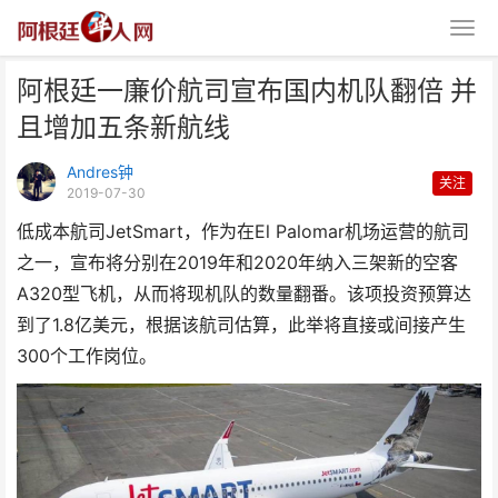
阿根廷一廉价航司宣布国内机队翻倍 并
且增加五条新航线
Andres钟
关注
2019-07-30
低成本航司JetSmart，作为在El Palomar机场运营的航司
阿根廷一廉价航司宣布国内机队翻
之一，宣布将分别在2019年和2020年纳入三架新的空客
倍 并且增加五条新航线
A320型飞机，从而将现机队的数量翻番。该项投资预算达
到了1.8亿美元，根据该航司
估算，此举将直接或间接产生
300个工作岗位。