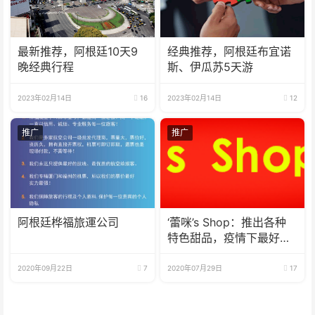
最新推荐，阿根廷10天9
经典推荐，阿根廷布宜诺
晚经典行程
斯、伊瓜苏5天游
2023年02月14日
16
2023年02月14日
12
推广
推广
阿根廷桦福旅運公司
‘蕾咪’s Shop：推出各种
特色甜品，疫情下最好的
选择
2020年09月22日
7
2020年07月29日
17