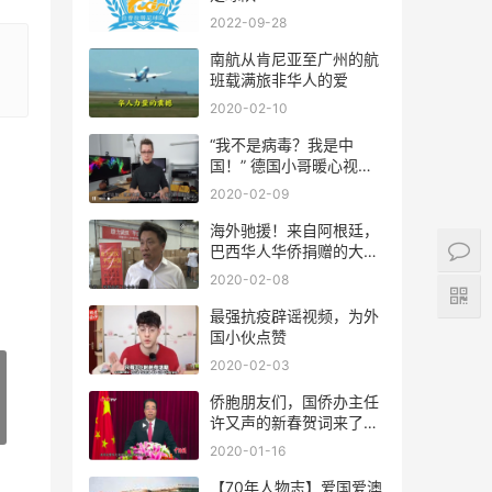
2022-09-28
南航从肯尼亚至广州的航
班载满旅非华人的爱
2020-02-10
“我不是病毒？我是中
国！” 德国小哥暖心视频
支持中国！
2020-02-09
海外驰援！来自阿根廷，
巴西华人华侨捐赠的大批
量紧缺医疗物资将陆续抵
2020-02-08
达国内
最强抗疫辟谣视频，为外
国小伙点赞
2020-02-03
侨胞朋友们，国侨办主任
许又声的新春贺词来了，
请查收！
2020-01-16
【70年人物志】爱国爱澳