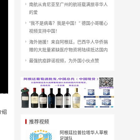
南航从肯尼亚至广州的航班载满旅非华人
的爱
“我不是病毒？我是中国！” 德国小哥暖心
视频支持中国！
海外驰援！来自阿根廷，巴西华人华侨捐
赠的大批量紧缺医疗物资将陆续抵达国内
最强抗疫辟谣视频，为外国小伙点赞
市投
介绍
推荐视频
阿根廷拉普拉塔华人草根
足球队