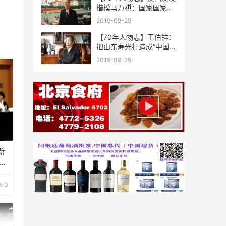
楷模马万祺：国家国家，
祖国是国澳门是家
2019-09-29
【70年人物志】王伯祥：
把山东寿光打造成“中国蔬
菜之乡”
2019-09-29
新
0