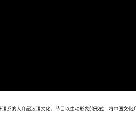
电视片《基础汉语（CHINO BASICO）》在布宜诺斯艾利斯
牙语系的人介绍汉语文化，节目以生动形象的形式，将中国文化