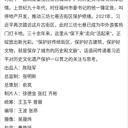
情。上世纪九十年代，时任福州市委书记的他一锤定音，叫
停地产开发，推动三坊七巷古街区保护修缮。2021年，习
近平再次踏访这片古街区，此时三坊七巷已成为中外游客热
门打卡地。三十余年来，这里从“保下来”走向“活起来”，正
绽放出新光彩。“保护好传统街区，保护好古建筑，保护好
文物，就是保存了城市的历史和文脉”，话语间传递着习近
平对历史文化遗产保护一以贯之的关注与思考。
出品人：陈陆军
总监制：张明新
总策划：俞岚
制片人：徐德金 张红 齐彬
统筹：王玉平 曾鼐
编导：王波 张昂
摄像：吴晟炜
包装：曹艳培