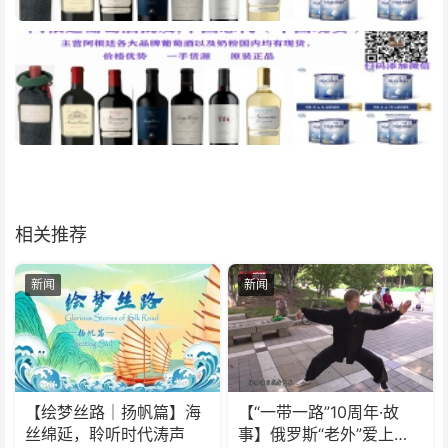
相关推荐
新闻
新闻
【绘梦丝路｜扬帆篇】海
【“一带一路”10周年·故
丝绵延，聆听时代涛声
事】俄罗斯“老外”爱上太