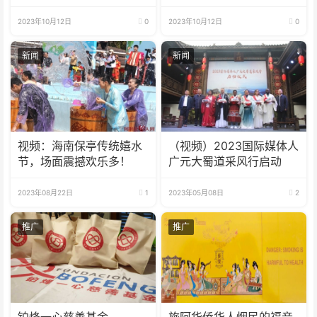
极拳：中国越来越开放 很
多人想来学习
2023年10月12日
0
2023年10月12日
0
新闻
新闻
视频：海南保亭传统嬉水
（视频）2023国际媒体人
节，场面震撼欢乐多！
广元大蜀道采风行启动
2023年08月22日
1
2023年05月08日
2
推广
推广