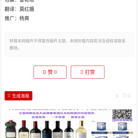
翻译：莫红娥
推广：杨爽
转载本网稿件不得篡改稿件主题，本网所载内容若涉及侵权请联系
删除。
赞
打赏
0
生成海报
0
0