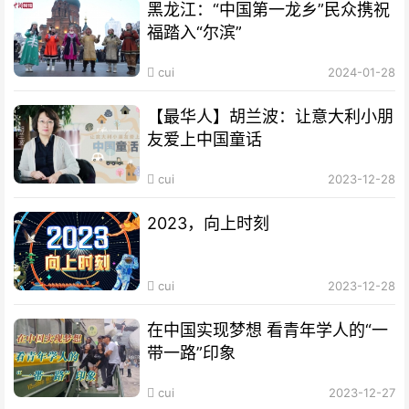
黑龙江：“中国第一龙乡”民众携祝
福踏入“尔滨”
cui
2024-01-28
【最华人】胡兰波：让意大利小朋
友爱上中国童话
cui
2023-12-28
2023，向上时刻
cui
2023-12-28
在中国实现梦想 看青年学人的“一
带一路”印象
cui
2023-12-27