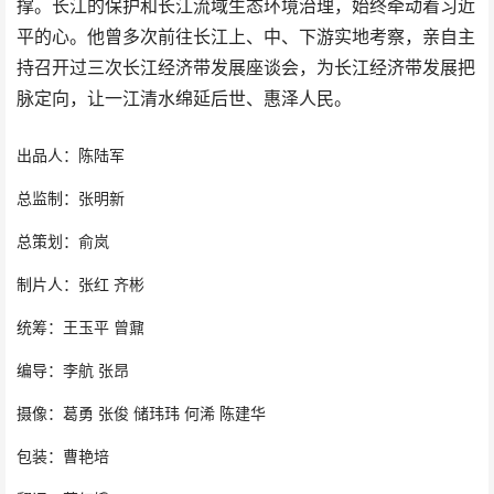
撑。长江的保护和长江流域生态环境治理，始终牵动着习近
平的心。他曾多次前往长江上、中、下游实地考察，亲自主
持召开过三次长江经济带发展座谈会，为长江经济带发展把
脉定向，让一江清水绵延后世、惠泽人民。
出品人：陈陆军
总监制：张明新
总策划：俞岚
制片人：张红 齐彬
统筹：王玉平 曾鼐
编导：李航 张昂
摄像：葛勇 张俊 储玮玮 何浠 陈建华
包装：曹艳培