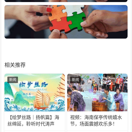
相关推荐
新闻
新闻
【绘梦丝路｜扬帆篇】海
视频：海南保亭传统嬉水
丝绵延，聆听时代涛声
节，场面震撼欢乐多！