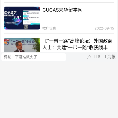
CUCAS来华留学网
推广信息
2022-09-15
【“一带一路”高峰论坛】外国政商
人士：共建“一带一路”收获颇丰
0
0
海报
评论
cui
2023-10-19
【绘梦丝路｜扬帆篇】海丝绵延，
聆听时代涛声
cui
2023-10-12
【“一带一路”10周年·故事】俄罗
斯“老外”爱上太极拳：中国越来越
开放 很多人想来学习