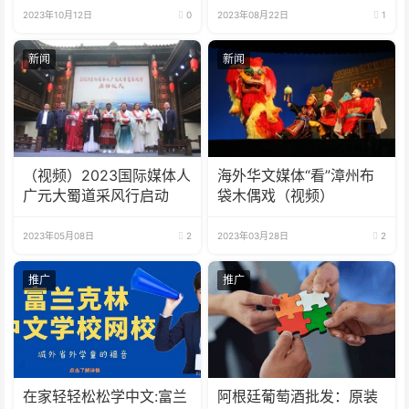
2023年10月12日
0
2023年08月22日
1
新闻
新闻
（视频）2023国际媒体人
海外华文媒体“看”漳州布
广元大蜀道采风行启动
袋木偶戏（视频）
2023年05月08日
2
2023年03月28日
2
推广
推广
在家轻轻松松学中文:富兰
阿根廷葡萄酒批发：原装