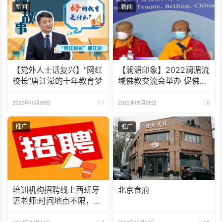
新闻
新闻
【党外人士话复兴】“网红
【澜湄印象】2022澜湄流
校长”唐江澎的十年教育梦
域佛教交流会举办 促佛教
界合作交流
2022年10月09日
1
2022年05月09日
0
推广
推广
培训机构招聘线上西班牙
北京食府
语老师:时间地点不限，可
兼职可全职