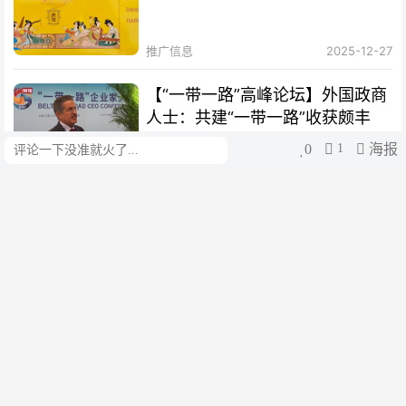
推广信息
2025-12-27
【“一带一路”高峰论坛】外国政商
人士：共建“一带一路”收获颇丰
0
1
海报
评论
cui
2023-10-19
【绘梦丝路｜扬帆篇】海丝绵延，
聆听时代涛声
cui
2023-10-12
【“一带一路”10周年·故事】俄罗
斯“老外”爱上太极拳：中国越来越
开放 很多人想来学习
cui
2023-10-12