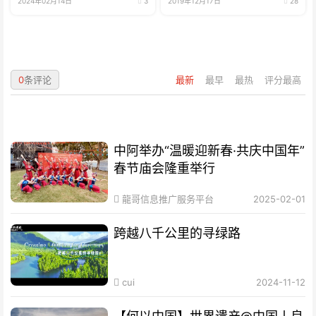
2024年02月14日
3
2019年12月17日
28
0
条评论
最新
最早
最热
评分最高
中阿举办“温暖迎新春·共庆中国年”
春节庙会隆重举行
龍哥信息推广服务平台
2025-02-01
跨越八千公里的寻绿路
cui
2024-11-12