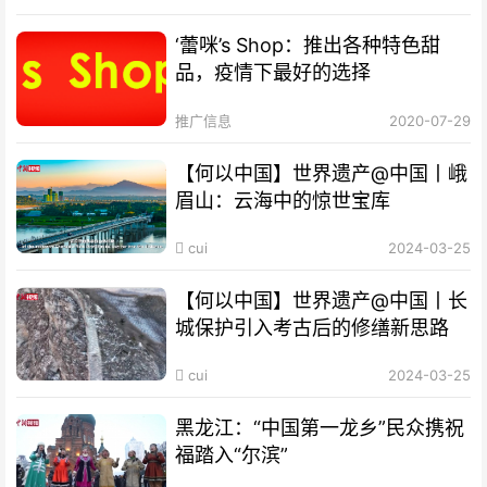
‘蕾咪’s Shop：推出各种特色甜
品，疫情下最好的选择
推广信息
2020-07-29
【何以中国】世界遗产@中国丨峨
眉山：云海中的惊世宝库
cui
2024-03-25
【何以中国】世界遗产@中国丨长
城保护引入考古后的修缮新思路
cui
2024-03-25
黑龙江：“中国第一龙乡”民众携祝
福踏入“尔滨”