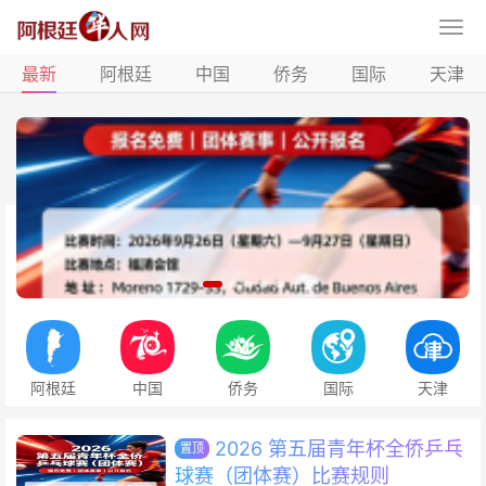
最新
阿根廷
中国
侨务
国际
天津
阿根廷
中国
侨务
国际
天津
2026 第五届青年杯全侨乒乓
置顶
球赛（团体赛）比赛规则