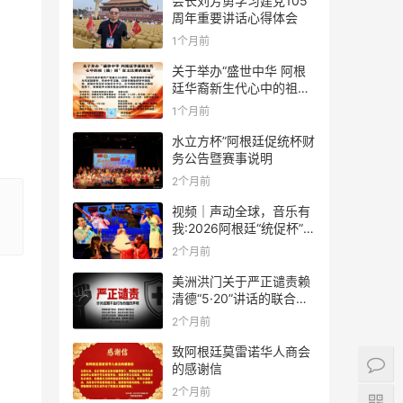
会长刘芳勇学习建党105
周年重要讲话心得体会
1个月前
关于举办“盛世中华 阿根
廷华裔新生代心中的祖
(籍)国”征文比赛的通知
1个月前
水立方杯”阿根廷促统杯财
务公告暨赛事说明
2个月前
视频｜声动全球，音乐有
我:2026阿根廷“统促杯”水
立方中文歌曲大赛总决赛
2个月前
圆满落幕
美洲洪门关于严正谴责赖
清德“5·20”讲话的联合声
明
2个月前
致阿根廷莫雷诺华人商会
的感谢信
2个月前