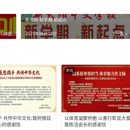
新太阳 新学期 新起点
0月28日
2021年08月07日
下一篇 »
侨讯
手 共传中华文化:致阿根廷
以体育凝聚侨胞 以善行彰显大爱
心的感谢信
致陈洁会长的感谢信