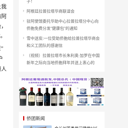
子！
让我
阿根廷拉普拉塔华商联谊会
前阿
驻阿使馆委托华助中心拉普拉塔分中心向
染，
侨胞免费分发“健康包”的通知
”。
雪中送炭:一位受助侨胞给拉普拉塔华商会
和义工团队的感谢信
”
（视频）拉普拉塔市长朱利奥·加罗在中国
护
新年之际向当地侨胞拜年并送上衷心的
领人
侨团新闻