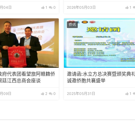
5月04日
1
0
2026年05月03日
1
侨讯
政府代表团看望旅阿赣籍侨
邀请函:水立方总决赛暨颁奖典
根廷江西总商会座谈
诚邀侨胞共襄盛举
9月09日
2
0
2025年05月31日
1