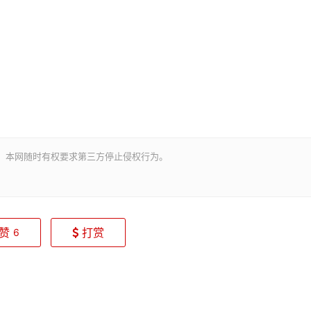
。本网随时有权要求第三方停止侵权行为。
赞
打赏
6