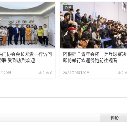
侨讯
洪门协会会长尤震一行访问
阿根廷＂青年会杯＂乒乓球赛决
侨联 受到热烈欢迎
即将举行欢迎侨胞前往观看
4月20日
2
0
2022年05月20日
2
评论