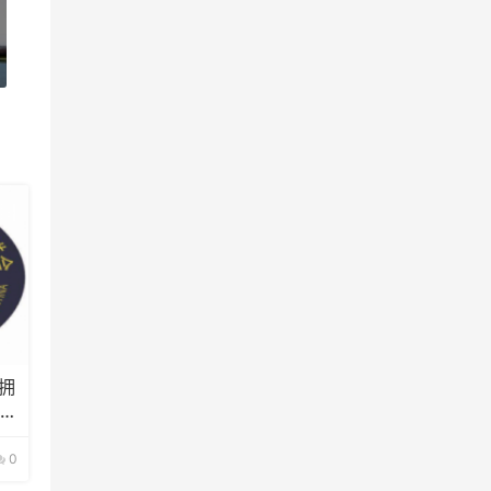
拥
裂
0