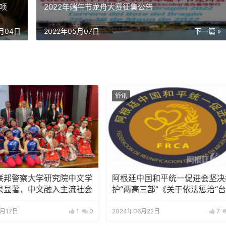
项
2022年端午节龙舟大赛征集公告
5月04日
2022年05月07日
下一篇 »
侨讯
联邦警察大学研究院中文学
阿根廷中国和平统一促进会坚决
果显著，中文融入主流社会
护“两高三部”《关于依法惩治“台
独”顽固分子分裂国家、煽动分
国家犯罪的意见》
9月17日
1
0
2024年06月22日
7