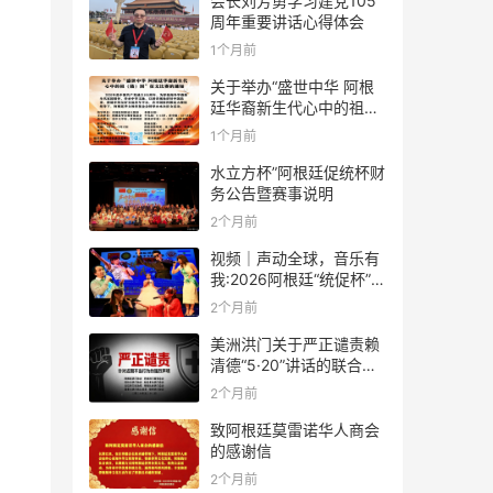
会长刘芳勇学习建党105
周年重要讲话心得体会
1个月前
关于举办“盛世中华 阿根
廷华裔新生代心中的祖
(籍)国”征文比赛的通知
1个月前
水立方杯”阿根廷促统杯财
务公告暨赛事说明
2个月前
视频｜声动全球，音乐有
我:2026阿根廷“统促杯”水
立方中文歌曲大赛总决赛
2个月前
圆满落幕
美洲洪门关于严正谴责赖
清德“5·20”讲话的联合声
明
2个月前
致阿根廷莫雷诺华人商会
的感谢信
2个月前