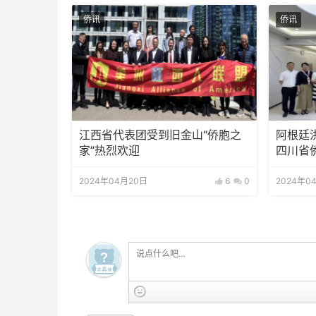
侨讯
侨讯
江西省代表团受到旧金山“侨胞之
阿根廷
家”热烈欢迎
四川省
2024年04月20日
6
0
2024年0