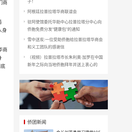
子！
们商
阿根廷拉普拉塔华商联谊会
局
驻阿使馆委托华助中心拉普拉塔分中心向
侨胞免费分发“健康包”的通知
人身
雪中送炭:一位受助侨胞给拉普拉塔华商会
和义工团队的感谢信
华商
（视频）拉普拉塔市长朱利奥·加罗在中国
身
新年之际向当地侨胞拜年并送上衷心的
到底
侨团新闻