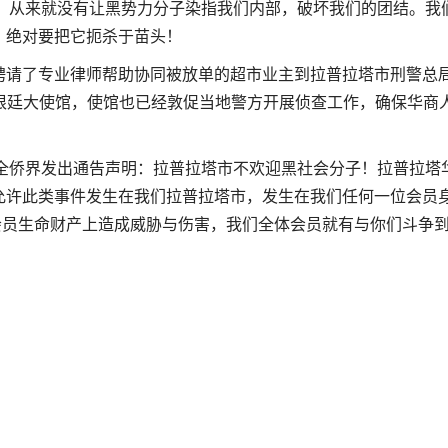
从来就没有让黑势力分子染指我们内部，破坏我们的团结。我
，绝对要把它扼杀于苗头！
聘请了专业律师帮助协同被放单的超市业主到拉普拉塔市刑警总
国驻阿根廷大使馆，使馆也已经敦促当地警方开展侦查工作，确保华商
侨界发出通告声明：拉普拉塔市不欢迎黑社会分子！拉普拉塔
允许此类事件发生在我们拉普拉塔市，发生在我们任何一位会员
位会员生命财产上造成威胁与伤害，我们全体会员就有与你们斗争