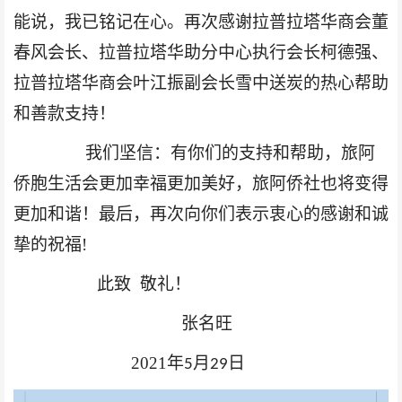
能说，我已铭记在心。再次感谢拉普拉塔华商会董
春风会长、拉普拉塔华助分中心执行会长柯德强、
拉普拉塔华商会叶江振副会长雪中送炭的热心帮助
和
善款
支持
！
我们坚信：有你们的支持和帮助，旅阿
侨胞生活会更加幸福更加美好，旅阿侨社也将变得
更加和谐！最后，再次向你们表示衷心的感谢和诚
挚的祝福
!
此致
敬礼！
张名旺
2021
年
月
日
5
29