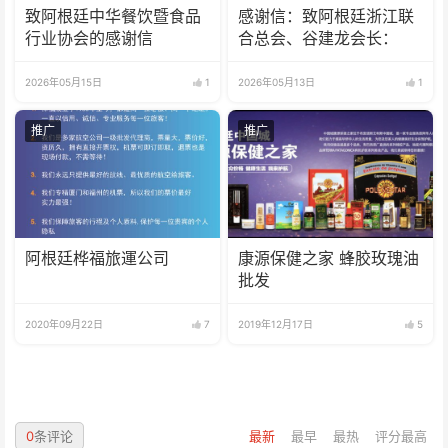
致阿根廷中华餐饮暨食品
感谢信：致阿根廷浙江联
行业协会的感谢信
合总会、谷建龙会长：
2026年05月15日
1
2026年05月13日
1
推广
推广
阿根廷桦福旅運公司
康源保健之家 蜂胶玫瑰油
批发
2020年09月22日
7
2019年12月17日
5
0
条评论
最新
最早
最热
评分最高