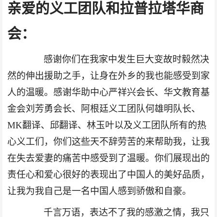
亲爱的义工团
队
和拉普拉塔
华
商
会：
感谢你们在我家中发生巨大变故时毅然决
然的伸出援助之手，让身在外乡的我也能感受到家
人
的温暖。感谢华助中心严祥兴会长、华文教育基
金会刘芳勇会长、阿根廷义工团队何雄明队长、
MK
翻译、邱翻译、林玉叶以及义工团队
所有
的热
心义工们，你们这
些
天不辞劳苦的来帮助我，让我
在失去爱妻的痛苦中感受到了温暖。你们展现出的
责任心和爱心很好的表现出了中国人的美好品质，
让我为我自己是一名中国人感到骄傲和自豪。
千言万语，表达不了我的感激之情，我只