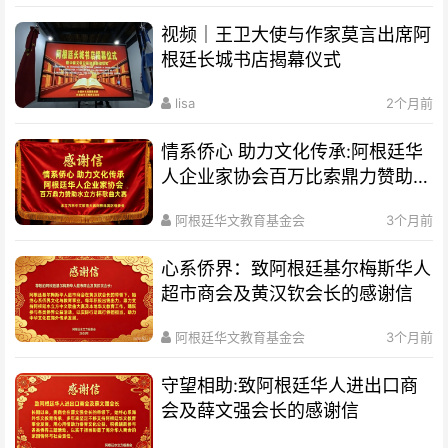
视频｜王卫大使与作家莫言出席阿
根廷长城书店揭幕仪式
lisa
2个月前
情系侨心 助力文化传承:阿根廷华
人企业家协会百万比索鼎力赞助水
立方杯歌曲大赛
阿根廷华文教育基金会
3个月前
心系侨界​：致阿根廷基尔梅斯华人
超市商会及黄汉钦会长的感谢信
阿根廷华文教育基金会
3个月前
守望相助:致阿根廷华人进出口商
会及薛文强会长的感谢信