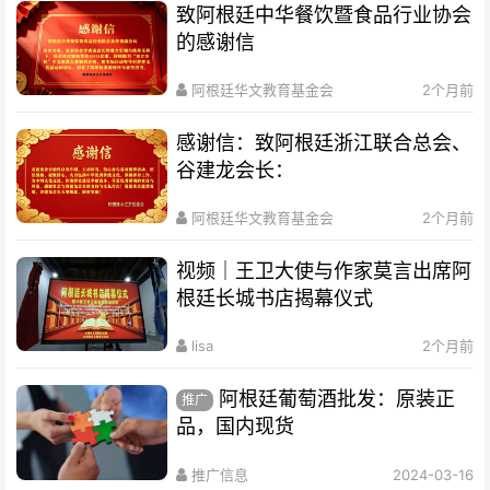
致阿根廷中华餐饮暨食品行业协会
的感谢信
阿根廷华文教育基金会
2个月前
感谢信：致阿根廷浙江联合总会、
谷建龙会长：
阿根廷华文教育基金会
2个月前
视频｜王卫大使与作家莫言出席阿
根廷长城书店揭幕仪式
lisa
2个月前
阿根廷葡萄酒批发：原装正
推广
品，国内现货
推广信息
2024-03-16