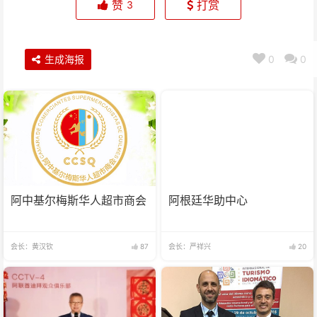
赞
打赏
3
生成海报
0
0
阿中基尔梅斯华人超市商会
阿根廷华助中心
会长：黄汉钦
87
会长：严祥兴
20