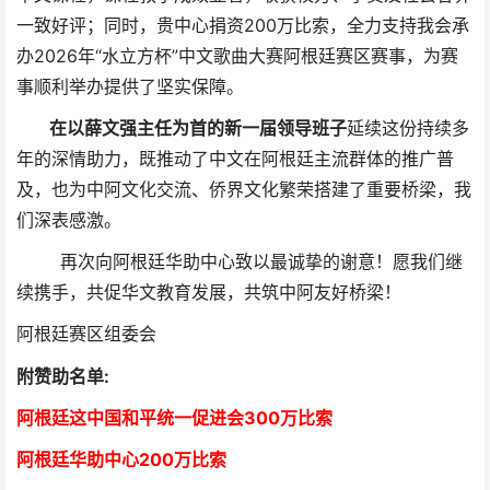
一致好评；同时，贵中心捐资200万比索，全力支持我会承
办2026年“水立方杯”中文歌曲大赛阿根廷赛区赛事，为赛
事顺利举办提供了坚实保障。
在以薛文强主任为首的
新一届领导班子
延续
这份持续多
年的深情助力，
既推动了中文在阿根廷主流群体的推广普
及，也为中阿文化交流、侨界文化繁荣搭建了重要桥梁，我
们深表感激。
再次向阿根廷华助中心致以最诚挚的谢意！愿我们继
续携手，共促华文教育发展，共筑中阿友好桥梁！
阿根廷赛区组委会
附赞助名单:
阿根廷这中国和平统一促进会300万比索
阿根廷华助中心
2
00万比索