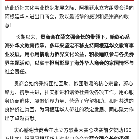
值此侨社文化事业稳步发展之际，阿根廷水立方组委会谨向
阿根廷华人进出口商会，致以最诚挚的感谢和最崇高的敬
意！
长期以来，
贵商会在薛文强会长的带领下，始终心系
海外华文教育传承，多年来坚定不移支持阿根廷华文教育事
业发展，用心用情助力侨界文化公益，积极踊跃参与各类侨
界主题活动，以实干担当彰显了海外华人商会的家国情怀与
社会责任。
贵商会始终秉持团结互助、抱团取暖的核心宗旨，凝心
聚力、携手共进，扎实推进和谐侨社建设各项工作，用心服
务侨商群体、凝聚侨界力量，营造了守望相助、和睦共进的
良好侨社氛围，为阿根廷华人侨社的稳定发展、同心聚力作
出了卓越贡献。
衷心感谢贵商会在水立方歌曲大赛总决赛前夕赞助150
万比索！祝愿阿根廷华人进出口商会在
薛文强会长的带领