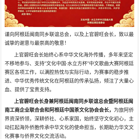
谨向阿根廷闽南同乡联谊总会，以及上官碧旺会长，致以最
诚挚的谢意与最崇高的敬意！
上官碧旺会长始终心系中华文化海外传播，多年来坚定
不移地参与、支持“文化中国·水立方杯”中文歌曲大赛阿根廷
赛区各项工作，以满腔热忱与实际行动，为赛事的稳步推
进、中华优秀传统文化在阿根廷的传承弘扬，倾注了大量心
血、提供了宝贵支持。
上官碧旺会长身兼阿根廷闽南同乡联谊总会暨阿根廷闽
南工商企业联合会和阿根廷中国茶文化协会会长，
为旅阿侨
界资深侨领，深耕侨社、心系家国，始终坚守文化初心，主
动扛起海外侨胞传承中华文化的使命担当，长期助力华文文
化赛事与侨界文化交流活动。