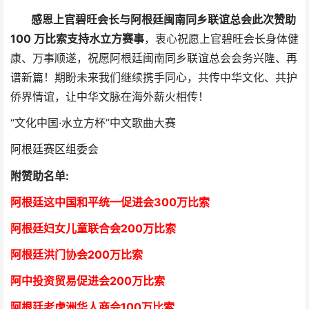
感恩上官碧旺会长与阿根廷闽南同乡联谊总会此次赞助
100 万比索支持水立方赛事
，衷心祝愿上官碧旺会长身体健
康、万事顺遂，祝愿阿根廷闽南同乡联谊总会会务兴隆、再
谱新篇！期盼未来我们继续携手同心，共传中华文化、共护
侨界情谊，让中华文脉在海外薪火相传！
“文化中国·水立方杯”中文歌曲大赛
阿根廷赛区组委会
附赞助名单:
阿根廷这中国和平统一促进会300万比索
阿根廷妇女儿童联合会200万比索
阿根廷洪门协会2
00万比索
阿中投资贸易促进会
2
00万比索
阿根廷老虎洲华人商会1
00万比索