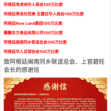
阿根廷老虎洲华人商会1
00万比索
阿根廷弗洛伦西奥·瓦雷拉华人商会
1
00万比索
阿根廷New Land集团
1
00万比索
飘飘东方食品有限公司
1
00万比索
阿根廷闽南同乡联谊总会
1
00万比索
阿根廷华人足球协会
1
00万比索
致阿根廷闽南同乡联谊总会、上官碧旺
会长的感谢信