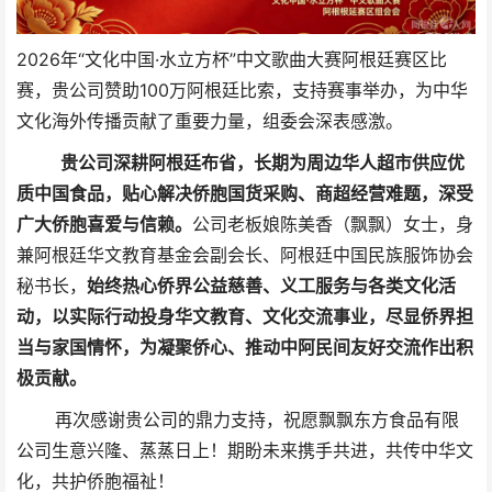
2026年“文化中国·水立方杯”中文歌曲大赛阿根廷赛区比
赛，贵公司赞助100万阿根廷比索，支持赛事举办，为中华
文化海外传播贡献了重要力量，组委会深表感激。
贵公司深耕阿根廷布省，长期为周边华人超市供应优
质中国食品，贴心解决侨胞国货采购、商超经营难题，深受
广大侨胞喜爱与信赖。
公司老板娘陈美香（飘飘）女士，身
兼阿根廷华文教育基金会副会长、阿根廷中国民族服饰协会
秘书长，
始终热心侨界公益慈善、义工服务与各类文化活
动，以实际行动投身华文教育、文化交流事业，尽显侨界担
当与家国情怀，为凝聚侨心、推动中阿民间友好交流作出积
极贡献。
再次感谢贵公司的鼎力支持，祝愿飘飘东方食品有限
公司生意兴隆、蒸蒸日上！期盼未来携手共进，共传中华文
化，共护侨胞福祉！