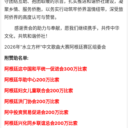
守团结互助、抱团取暖的宗旨，扎实推进和谐侨社建设，凝
聚乡情、服务侨胞，以务实行动筑牢侨界温情纽带，深受旅
阿侨界的高度认可与赞誉。
感谢贵会的助力与奉献，愿我们继续携手，共传中华
文化，共筑和谐侨社！
2026年“水立方杯”中文歌曲大赛阿根廷赛区组委会
附赞助名单:
阿根廷这中国和平统一促进会300万比索
阿根廷华助中心
2
00万比索
阿根廷妇女儿童联合会200万比索
阿根廷洪门协会2
00万比索
阿中投资贸易促进会
2
00万比索
阿根廷兴化同乡联谊总会
2
00万比索