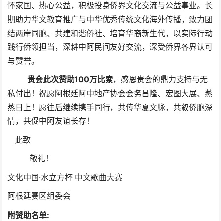
怀家国、热心公益，积极投身侨界文化交流与公益事业。长
期助力华文教育推广与中华优秀传统文化海外传播，致力团
结两岸同胞、共建和谐侨社、培育华裔新生代，以实际行动
践行侨领担当，深耕中阿民间友好交流，深受侨界各界认可
与赞誉。
贵会此次赞助100万比索
，
感恩贵会的鼎力支持与无
私付出！祝愿阿根廷阿中地产协会会务昌隆、宏图大展、蒸
蒸日上！愿往后继续携手同行，共传华夏文脉，共叙侨胞深
情，共促中阿友谊长存！
此致
敬礼！
文化中国·水立方杯 中文歌曲大赛
阿根廷赛区组委会
附赞助名单: