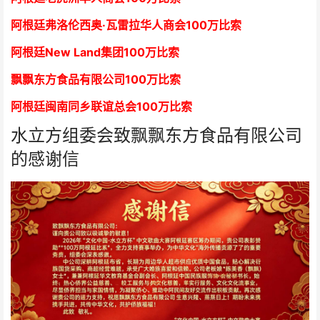
阿根廷弗洛伦西奥·瓦雷拉华人商会
1
00万比索
阿根廷New Land集团
1
00万比索
飘飘东方食品有限公司
1
00万比索
阿根廷闽南同乡联谊总会
1
00万比索
水立方组委会致飘飘东方食品有限公司
的感谢信