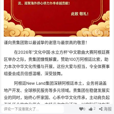
谨向贵集团致以最诚挚的谢意与最崇高的敬意！
在2026年“文化中国·水立方杯”中文歌曲大赛阿根廷赛
区举办之际，贵集团慷慨解囊，赞助100万阿根廷比索，助
力本次中华文化传播与开展，这份大爱与担当，令全体赛事
组委会成员倍感温暖、深受鼓舞。
阿根廷New Land集团深耕阿根廷本土，业务将涵盖
地产开发、全球移民服务等多元领域。贵集团在稳健发展实
业的同时，始终心怀家国、心系中华文化传承，主动肩负起
海外侨企的文化使命，支持此次文化活动，以实际行动在南
2
0
海报
评论
美大地讲好中国故事、传播中华好声音，为推动中阿文化交