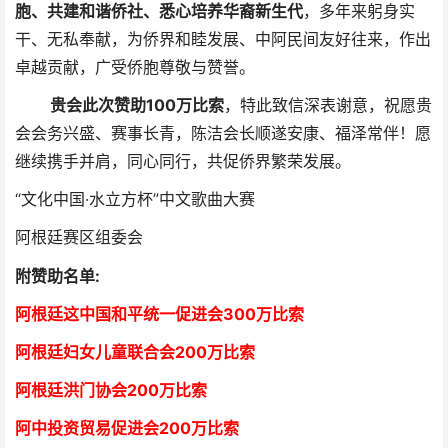
胞、共建和谐侨社、悉心培养华裔新生代
，多年来躬身实
干、无私奉献，为侨界和睦发展、中阿民间友好往来，作出
卓越贡献，广受侨胞尊敬与赞誉。
贵会此次赞助100万比索
，特此致信深表谢意，祝愿贵
会会务兴盛、赛事长青，陈洁会长顺遂安康、福泽常伴！愿
继续携手并肩，同心同行，共促侨界繁荣发展。
“文化中国·水立方杯”中文歌曲大赛
阿根廷赛区组委会
附赞助名单:
阿根廷这中国和平统一促进会300万比索
阿根廷妇女儿童联合会200万比索
阿根廷洪门协会2
00万比索
阿中投资贸易促进会
2
00万比索