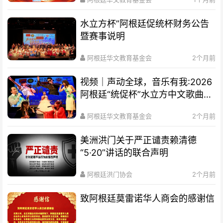
水立方杯”阿根廷促统杯财务公告
暨赛事说明
阿根廷华文教育基金会
2个月前
视频｜声动全球，音乐有我:2026
阿根廷“统促杯”水立方中文歌曲大
赛总决赛圆满落幕
阿根廷华文教育基金会
2个月前
美洲洪门关于严正谴责赖清德
“5·20”讲话的联合声明
阿根廷洪门协会
2个月前
致阿根廷莫雷诺华人商会的感谢信