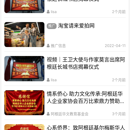
lisa
2个月前
淘宝请来爱拍网
推广
推广信息
2022-04-11
视频｜王卫大使与作家莫言出席阿
根廷长城书店揭幕仪式
lisa
2个月前
情系侨心 助力文化传承:阿根廷华
人企业家协会百万比索鼎力赞助水
立方杯歌曲大赛
阿根廷华文教育基金会
3个月前
心系侨界​：致阿根廷基尔梅斯华人