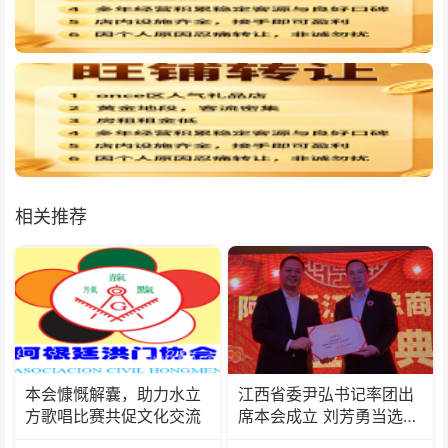
相关推荐
本会慷慨解囊，助力水立
江西省委尹弘书记率团出
方歌唱比赛共促文化交流
席本会成立 刘芳勇当选首
届会长