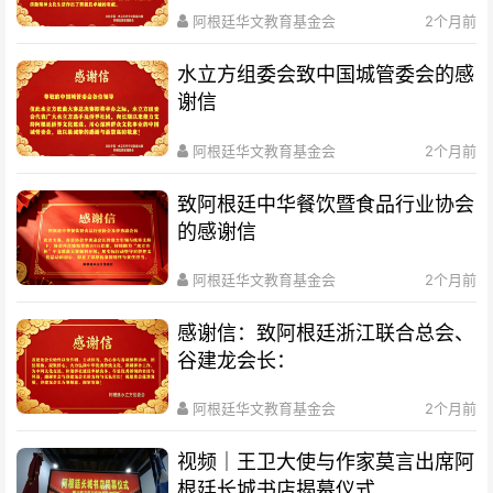
阿根廷华文教育基金会
2个月前
水立方组委会致中国城管委会的感
谢信
阿根廷华文教育基金会
2个月前
致阿根廷中华餐饮暨食品行业协会
的感谢信
阿根廷华文教育基金会
2个月前
感谢信：致阿根廷浙江联合总会、
谷建龙会长：
阿根廷华文教育基金会
2个月前
视频｜王卫大使与作家莫言出席阿
根廷长城书店揭幕仪式