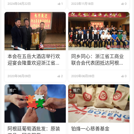
2024年04月22日
1
2023年11月18日
0
本会在五岳大酒店举行欢
同乡同心：浙江省工商业
迎宴会隆重欢迎浙江省社
联合会代表团抵达阿根
会治安综合治理考察团
廷，本会举行欢迎酒会
2020年06月09日
2
2020年06月09日
0
推广
推广
阿根廷葡萄酒批发：原装
铂烽一心慈善基金