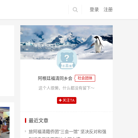
登录
注册
阿根廷福清同乡会
社会团体
这个人很懒，什么都没有留下～
关注TA
最近文章
旅阿福清籍侨团“三会一馆” 坚决反对和强