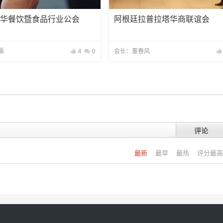
中华餐饮暨食品行业公会
阿根廷拉普拉塔华商联谊会
瀛
4
0
会长：董春风
评论
最新
最早
最热
评分最高