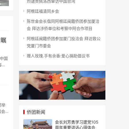
烈谴责佩洛西窜访中国台湾
阿根廷福清同乡会
陈世金会长偕同阿根廷闽籍侨团参加厦洽
会 拜访涉侨单位和考察中阿合作项目
阿根廷闽籍侨团参加厦门投洽会 拜访致公
世瞩
党厦门市委会
赠人玫瑰.手有余香:爱心捐助倡议书
每一
都举
届会
侨团新闻
会长刘芳勇学习建党105
周年重要讲话心得体会