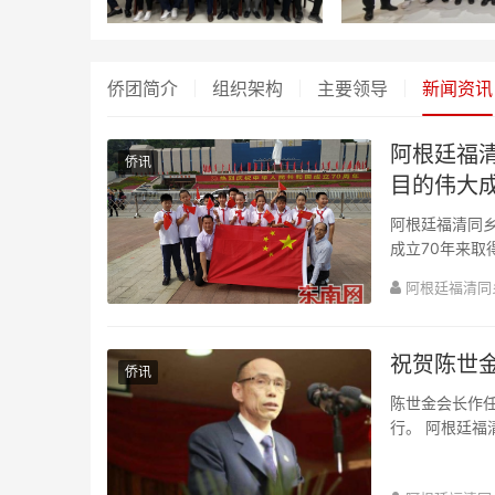
侨团简介
组织架构
主要领导
新闻资讯
阿根廷福
侨讯
目的伟大
阿根廷福清同乡会会长陈世金20
成立70年来
位海...
阿根廷福清同
祝贺陈世
侨讯
陈世金会长作任
行。 阿根廷福
长。 陈会长多年