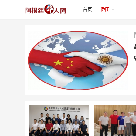
首页
侨团
阿根廷福清同乡会