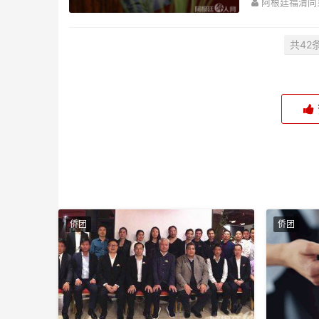
阿根廷福清同
共42
侨团
侨团