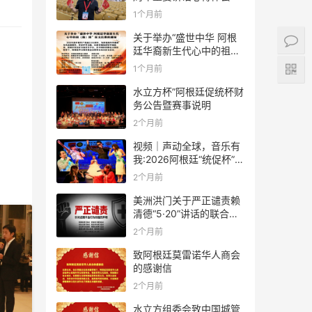
1个月前
关于举办“盛世中华 阿根
廷华裔新生代心中的祖
(籍)国”征文比赛的通知
1个月前
水立方杯”阿根廷促统杯财
务公告暨赛事说明
2个月前
视频｜声动全球，音乐有
我:2026阿根廷“统促杯”水
立方中文歌曲大赛总决赛
2个月前
圆满落幕
美洲洪门关于严正谴责赖
清德“5·20”讲话的联合声
明
2个月前
致阿根廷莫雷诺华人商会
的感谢信
2个月前
水立方组委会致中国城管